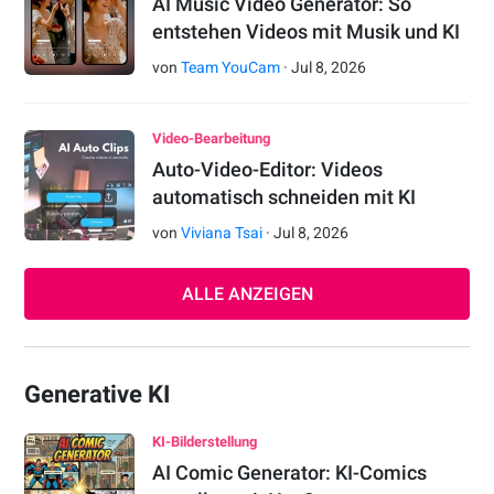
AI Music Video Generator: So
entstehen Videos mit Musik und KI
von
Team YouCam
·
Jul
8
,
2026
Video-Bearbeitung
Auto-Video-Editor: Videos
automatisch schneiden mit KI
von
Viviana Tsai
·
Jul
8
,
2026
ALLE ANZEIGEN
Generative KI
KI-Bilderstellung
AI Comic Generator: KI-Comics