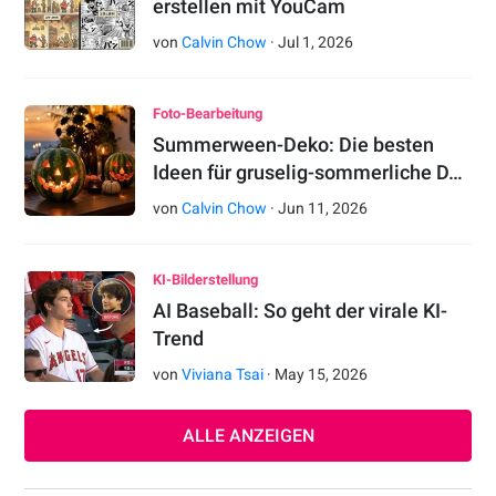
erstellen mit YouCam
von
Calvin Chow
·
Jul
1
,
2026
Foto-Bearbeitung
Summerween-Deko: Die besten
Ideen für gruselig-sommerliche D…
von
Calvin Chow
·
Jun
11
,
2026
KI-Bilderstellung
AI Baseball: So geht der virale KI-
Trend
von
Viviana Tsai
·
May
15
,
2026
ALLE ANZEIGEN