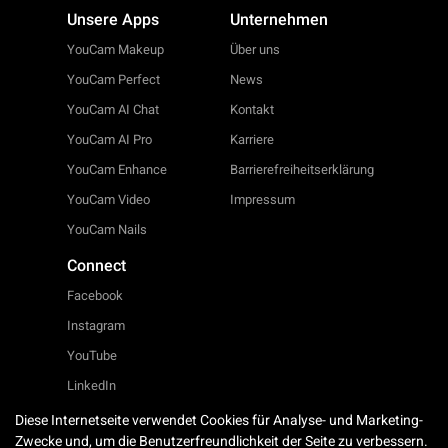
Unsere Apps
Unternehmen
YouCam Makeup
Über uns
YouCam Perfect
News
YouCam AI Chat
Kontakt
YouCam AI Pro
Karriere
YouCam Enhance
Barrierefreiheitserklärung
YouCam Video
Impressum
YouCam Nails
Connect
Facebook
Instagram
YouTube
LinkedIn
Twitter
Diese Internetseite verwendet Cookies für Analyse- und Marketing-
Zwecke und, um die Benutzerfreundlichkeit der Seite zu verbessern.