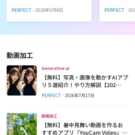
PERFECT
·
2026
年
5
月
8
日
PERFECT
·
20
動画加工
Generative ai
【無料】写真・画像を動かすAIアプ
リ５選紹介！やり方解説【202…
PERFECT
·
2026
年
7
月
17
日
動画加工
【無料】暑中見舞い動画を作るお
すすめアプリ『YouCam Video』…