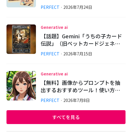
PERFECT
·
2026
年
7
月
24
日
Generative ai
【話題】Gemini「うちの子カード
伝説」（旧ペットカードジェネ…
PERFECT
·
2026
年
7
月
15
日
Generative ai
【無料】画像からプロンプトを抽
出するおすすめツール！使い方…
PERFECT
·
2026
年
7
月
8
日
すべてを見る