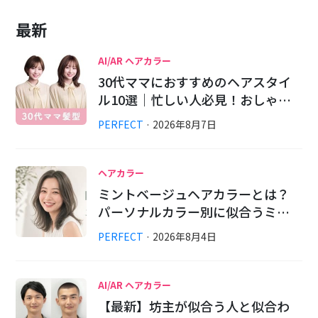
最新
AI/AR ヘアカラー
30代ママにおすすめのヘアスタイ
ル10選｜忙しい人必見！おしゃ…
PERFECT
·
2026
年
8
月
7
日
ヘアカラー
ミントベージュヘアカラーとは？
パーソナルカラー別に似合うミ…
PERFECT
·
2026
年
8
月
4
日
AI/AR ヘアカラー
【最新】坊主が似合う人と似合わ