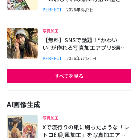
PERFECT
·
2026
年
8
月
3
日
写真加工
【無料】SNSで話題！“かわい
い”が作れる写真加工アプリ5選…
PERFECT
·
2026
年
7
月
31
日
すべてを見る
AI画像生成
写真加工
Xで流行りの紙に刷ったような「レ
トロ印刷風加工」を写真加工ア…