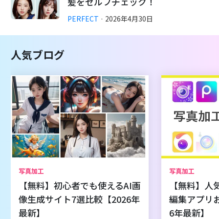
髪をセルフチェック！
PERFECT
·
2026
年
4
月
30
日
人気ブログ
写真加工
写真加工
【無料】初心者でも使えるAI画
【無料】人
像生成サイト7選比較【2026年
編集アプリお
最新】
6年最新】