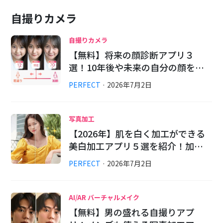
自撮りカメラ
自撮りカメラ
【無料】将来の顔診断アプリ３
選！10年後や未来の自分の顔を…
PERFECT
·
2026
年
7
月
2
日
写真加工
【2026年】肌を白く加工ができる
美白加工アプリ５選を紹介！加…
PERFECT
·
2026
年
7
月
2
日
AI/AR バーチャルメイク
【無料】男の盛れる自撮りアプ