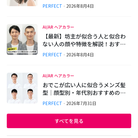
PERFECT
·
2026
年
8
月
4
日
AI/AR ヘアカラー
【最新】坊主が似合う人と似合わ
ない人の顔や特徴を解説！おす…
PERFECT
·
2026
年
8
月
4
日
AI/AR ヘアカラー
おでこが広い人に似合うメンズ髪
型｜顔型別・年代別おすすめの…
PERFECT
·
2026
年
7
月
31
日
すべてを見る