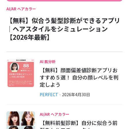
AI/AR ヘアカラー
【無料】似合う髪型診断ができるアプリ
｜ヘアスタイルをシミュレーション
【2026年最新】
AI 肌分析
【無料】顔面偏差値診断アプリお
すすめ５選！ 自分の顔レベルを判
定しよう
PERFECT
·
2026
年
4
月
30
日
AI/AR ヘアカラー
【無料前髪診断】自分に似合う前