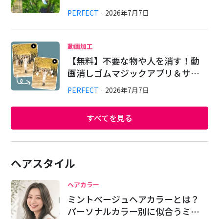
PERFECT
·
2026
年
7
月
7
日
動画加工
【無料】不要な物や人を消す！動
画消しゴムマジックアプリ＆サ…
PERFECT
·
2026
年
7
月
7
日
すべてを見る
ヘアスタイル
ヘアカラー
ミントベージュヘアカラーとは？
パーソナルカラー別に似合うミ…