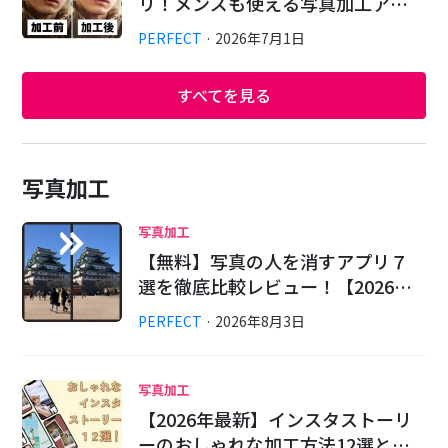
リ！メンズも使える写真加工ア…
PERFECT
·
2026
年
7
月
1
日
すべてを見る
写真加工
写真加工
【無料】写真の人を消すアプリ７
選を徹底比較レビュー！【2026…
PERFECT
·
2026
年
8
月
3
日
写真加工
【2026年最新】インスタストーリ
ーのおしゃれな加工方法12選と…