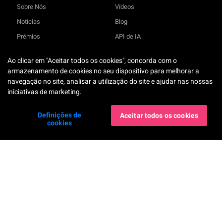
Sobre Nós
Vídeos
Notícias
Blog
Prêmios
API de IA
Contacte-nos
Notícias
Ao clicar em "Aceitar todos os cookies", concorda com o
Compromissos ESG
Histórias de Sucesso
TRY-ON
armazenamento de cookies no seu dispositivo para melhorar a
Parceiros
Relatório de Tendências de
navegação no site, analisar a utilização do site e ajudar nas nossas
Beleza
iniciativas de marketing.
Carreira
Global Beauty & Fashion Tech
Compliance
Forum
Definições de
Aceitar todos os cookies
cookies
Declaração de Acessibilidade
Suporte
FAQ
Centro de Documentos
Termos de Serviço
Política de Privacidade