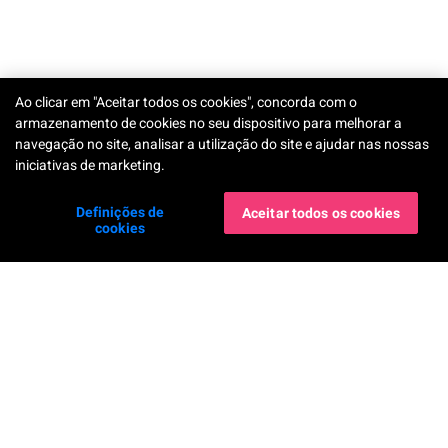
Ao clicar em "Aceitar todos os cookies", concorda com o
TRY-ON
armazenamento de cookies no seu dispositivo para melhorar a
navegação no site, analisar a utilização do site e ajudar nas nossas
iniciativas de marketing.
Definições de
Aceitar todos os cookies
cookies
Serviços Corporativos
AR Makeup Virtual Try-On
AR Hairstyle Virtual Try-On
AI Skin Shade Finder
AI Hair Frizziness Analysis
Perfect Beauty Agent
AI Hair Density Analysis