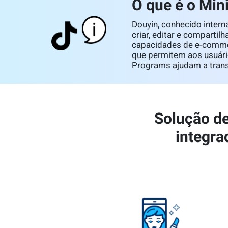
O que é o Min
Douyin, conhecido inter
criar, editar e compart
capacidades de e-commer
que permitem aos usuári
Programs ajudam a tran
Solução de
integra