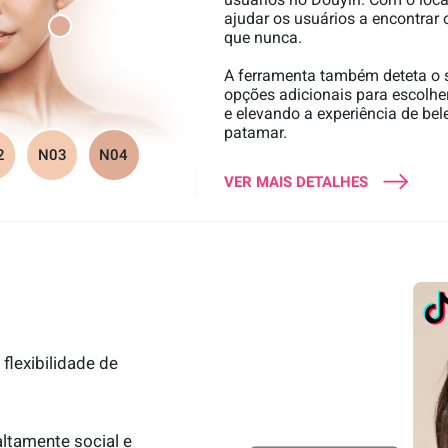
ajudar os usuários a encontrar o
que nunca.
A ferramenta também deteta o 
opções adicionais para escolher
e elevando a experiência de bel
patamar.
2
N03
N04
VER MAIS DETALHES
1
flexibilidade de
altamente social e