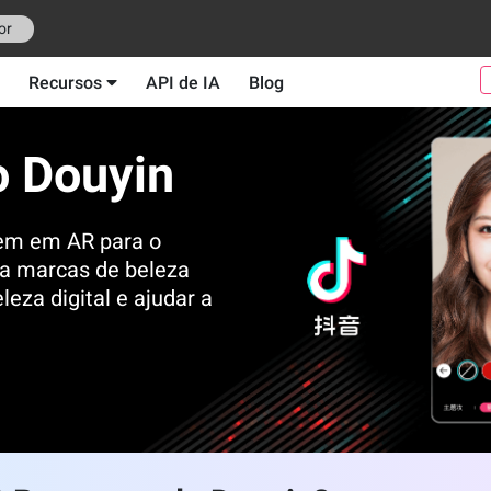
or
Recursos
API de IA
Blog
o Douyin
em em AR para o
ra marcas de beleza
leza digital e ajudar a