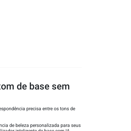
 tom de base sem
espondência precisa entre os tons de
ncia de beleza personalizada para seus
izador inteligente de base com IA,