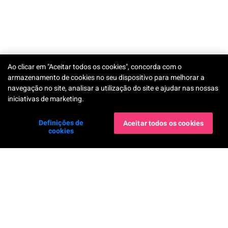
Ao clicar em "Aceitar todos os cookies", concorda com o
TRY-ON
armazenamento de cookies no seu dispositivo para melhorar a
navegação no site, analisar a utilização do site e ajudar nas nossas
iniciativas de marketing.
Definições de
Aceitar todos os cookies
cookies
Serviços Corporativos
AR Makeup Virtual Try-On
AR Hairstyle Virtual Try-On
AI Skin Shade Finder
AI Hair Frizziness Analysis