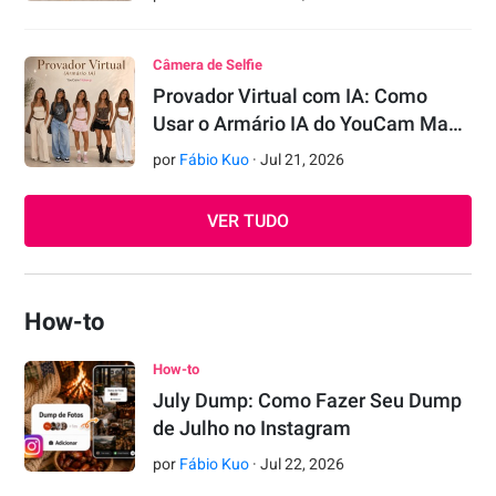
Câmera de Selfie
Provador Virtual com IA: Como
Usar o Armário IA do YouCam Ma…
por
Fábio Kuo
·
Jul
21
,
2026
VER TUDO
How-to
How-to
July Dump: Como Fazer Seu Dump
de Julho no Instagram
por
Fábio Kuo
·
Jul
22
,
2026