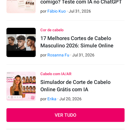
comigo? Teste com IA no ChatGPT
por
Fábio Kuo
·
Jul
31
,
2026
Cor de cabelo
17 Melhores Cortes de Cabelo
Masculino 2026: Simule Online
por
Rosanna Fu
·
Jul
31
,
2026
Cabelo com IA/AR
Simulador de Corte de Cabelo
Online Grátis com IA
por
Erika
·
Jul
20
,
2026
VER TUDO