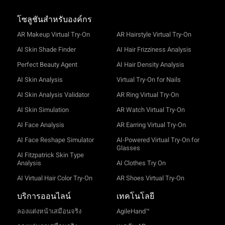
โซลูชันสำหรับองค์กร
AR Makeup Virtual Try-On
AR Hairstyle Virtual Try-On
AI Skin Shade Finder
AI Hair Frizziness Analysis
Perfect Beauty Agent
AI Hair Density Analysis
AI Skin Analysis
Virtual Try-On for Nails
AI Skin Analysis Validator
AR Ring Virtual Try-On
AI Skin Simulation
AR Watch Virtual Try-On
AI Face Analysis
AR Earring Virtual Try-On
AI Face Reshape Simulator
AI-Powered Virtual Try-On for
Glasses
AI Fitzpatrick Skin Type
Analysis
AI Clothes Try On
AI Virtual Hair Color Try-On
AR Shoes Virtual Try-On
บริการออนไลน์
เทคโนโลยี
ลองแต่งหน้าเสมือนจริง
AgileHand™