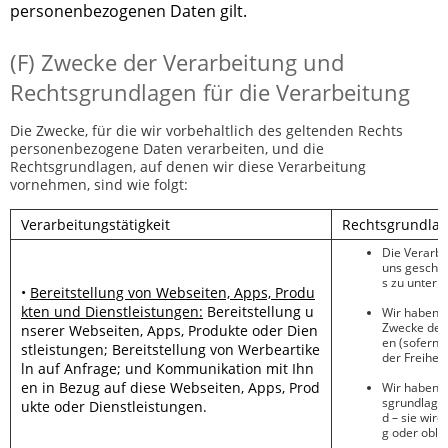
personenbezogenen Daten gilt.
(F) Zwecke der Verarbeitung und
Rechtsgrundlagen für die Verarbeitung
Die Zwecke, für die wir vorbehaltlich des geltenden Rechts
personenbezogene Daten verarbeiten, und die
Rechtsgrundlagen, auf denen wir diese Verarbeitung
vornehmen, sind wie folgt:
Verarbeitungstätigkeit
Rechtsgrundlag
Die Verarbe
uns geschlo
s zu unter
•
Bereitstellung von Webseiten, Apps, Produ
kten und Dienstleistungen:
Bereitstellung u
Wir haben
e
Zwecke der 
nserer Webseiten, Apps, Produkte oder Dien
en (sofern 
stleistungen; Bereitstellung von Werbeartike
der Freiheit
ln auf Anfrage; und Kommunikation mit Ihn
en in Bezug auf diese Webseiten, Apps, Prod
Wir haben
sgrundlage w
ukte oder Dienstleistungen.
d – sie wir
g oder oblig