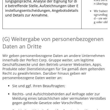
lungsgespräche, Analyse der Eignung für di
n überlagert
e betreffende Stelle, Aufzeichnungen über E
instellungsentscheidungen, Angebotsdetails
Wir haben
sgrundlage w
und Details zur Annahme.
d – sie wir
g oder oblig
(G) Weitergabe von personenbezogenen
Daten an Dritte
Wir geben personenbezogene Daten an andere Unternehmen
innerhalb der Perfect Corp. Gruppe weiter, um legitime
Geschäftszwecke und den Betrieb unserer Webseiten, Apps,
Produkte oder Dienstleistungen für Sie gemäß dem geltenden
Recht zu gewährleisten. Darüber hinaus geben wir
personenbezogene Daten weiter an:
Sie und ggf. Ihren Beauftragten;
Rechts- und Aufsichtsbehörden auf Anfrage oder zur
Meldung eines tatsächlichen oder vermuteten Verstoßes
gegen geltende Gesetze oder Vorschriften;