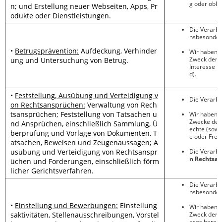
g oder oblig
n; und Erstellung neuer Webseiten, Apps, Pr
odukte oder Dienstleistungen.
Die Verarbe
nsbesondere
•
Betrugsprävention:
Aufdeckung, Verhinder
Wir haben
e
Zweck der A
ung und Untersuchung von Betrug.
Interesse n
d).
•
Feststellung, Ausübung und Verteidigung v
Die Verarbe
on Rechtsansprüchen:
Verwaltung von Rech
tsansprüchen; Feststellung von Tatsachen u
Wir haben
e
Zwecke der
nd Ansprüchen, einschließlich Sammlung, Ü
echte (sowe
berprüfung und Vorlage von Dokumenten, T
e oder Freih
atsachen, Beweisen und Zeugenaussagen; A
usübung und Verteidigung von Rechtsanspr
Die Verarbe
n Rechtsan
üchen und Forderungen, einschließlich förm
licher Gerichtsverfahren.
Die Verarbe
nsbesondere
•
Einstellung und Bewerbungen:
Einstellung
Wir haben
e
saktivitäten, Stellenausschreibungen, Vorstel
Zweck der P
eses berech