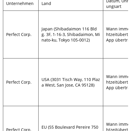
Datum, Uhrz
Unternehmen
Land
ungsart
Japan (Shibadaimon 116 Bld
Wann immer 
Perfect Corp.
g. 3F, 1-16-3, Shibadaimon, Mi
htzeitübertr
nato-ku, Tokyo 105-0012)
App übertra
Wann immer 
USA (3031 Tisch Way, 110 Plaz
Perfect Corp.
htzeitübertr
a West, San Jose, CA 95128)
App übertra
Wann immer 
EU (55 Boulevard Pereire 750
Perfect Corp.
htzeitübertr