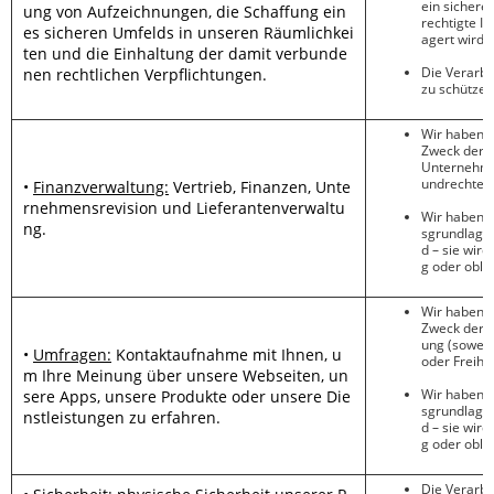
ein sichere
ung von Aufzeichnungen, die Schaffung ein
rechtigte I
es sicheren Umfelds in unseren Räumlichkei
agert wird);
ten und die Einhaltung der damit verbunde
Die Verarbe
nen rechtlichen Verpflichtungen.
zu schützen
Wir haben
e
Zweck der V
Unternehmen
undrechte o
•
Finanzverwaltung:
Vertrieb, Finanzen, Unte
rnehmensrevision und Lieferantenverwaltu
Wir haben
ng.
sgrundlage w
d – sie wir
g oder oblig
Wir haben
e
Zweck der D
ung (soweit
•
Umfragen:
Kontaktaufnahme mit Ihnen, u
oder Freihe
m Ihre Meinung über unsere Webseiten, un
Wir haben
sere Apps, unsere Produkte oder unsere Die
sgrundlage w
nstleistungen zu erfahren.
d – sie wir
g oder oblig
Die Verarbe