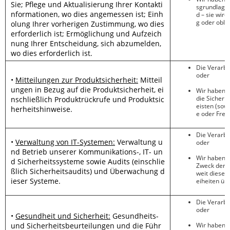
Sie; Pflege und Aktualisierung Ihrer Kontakti
sgrundlage w
nformationen, wo dies angemessen ist; Einh
d – sie wir
g oder oblig
olung Ihrer vorherigen Zustimmung, wo dies
erforderlich ist; Ermöglichung und Aufzeich
nung Ihrer Entscheidung, sich abzumelden,
wo dies erforderlich ist.
Die Verarbe
oder
•
Mitteilungen zur Produktsicherheit:
Mitteil
ungen in Bezug auf die Produktsicherheit, ei
Wir haben
e
die Sicher
nschließlich Produktrückrufe und Produktsic
eisten (sow
herheitshinweise.
e oder Freih
Die Verarbe
•
Verwaltung von IT-Systemen:
Verwaltung u
oder
nd Betrieb unserer Kommunikations-, IT- un
Wir haben
e
d Sicherheitssysteme sowie Audits (einschlie
Zweck der 
ßlich Sicherheitsaudits) und Überwachung d
weit dieses
ieser Systeme.
eiheiten übe
Die Verarbe
oder
•
Gesundheit und Sicherheit:
Gesundheits-
und Sicherheitsbeurteilungen und die Führ
Wir haben
e