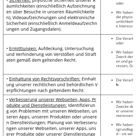
•
Sicherheit:
physische Sicherheit unserer R
oder
äumlichkeiten (einschließlich Aufzeichnung
en über Besuche in unseren Räumlichkeite
Wir haben
e
die physisc
n), Videoaufzeichnungen und elektronische
umlichkeite
Sicherheit (einschließlich Anmeldeaufzeichn
e Interesse
ungen und Zugangsdaten).
Die Verarbe
oder
•
Ermittlungen:
Aufdeckung, Untersuchung
Wir haben
e
und Verhinderung von Verstößen und Straft
Zweck der A
aten gemäß dem geltenden Recht.
en und gelt
ressen, Gru
•
Einhaltung von Rechtsvorschriften:
Einhalt
Die Verarbe
ung unserer rechtlichen und behördlichen V
h
.
erpflichtungen nach geltendem Recht.
•
Verbesserung unserer Webseiten, Apps, Pr
Wir haben
e
odukte und Dienstleistungen:
Identifizierun
Zwecke der 
g von Problemen mit unseren Webseiten, un
er unserer D
nteressen, 
seren Apps, unseren Produkten oder unsere
n Dienstleistungen; Planung von Verbesseru
Wir haben
ngen unserer Webseiten, unserer Apps, uns
sgrundlage w
erer Produkte oder unserer Dienstleistunge
d – sie wir