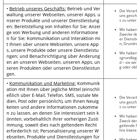
•
Betrieb unseres Geschäfts:
Betrieb und Ver
Die Verarbe
waltung unserer Webseiten, unserer Apps, u
uns geschlo
nserer Produkte und unserer Dienstleistung
s zu unter
en; Bereitstellung von Inhalten für Sie; Anzei
Wir haben
e
ge von Werbung und anderen Informatione
Zwecke der 
n für Sie; Kommunikation und Interaktion mi
er Dienstle
n, Grundrec
t Ihnen über unsere Webseiten, unsere App
s, unsere Produkte oder unsere Dienstleistu
Wir haben
ngen; und Benachrichtigung über Änderung
sgrundlage w
en an unseren Webseiten, unseren Apps, un
d – sie wir
g oder oblig
seren Produkten oder unseren Dienstleistun
gen.
•
Kommunikation und Marketing:
Kommunik
ation mit Ihnen über jegliche Mittel (einschli
eßlich über E-Mail, Telefon, SMS, soziale Me
Die Verarbe
dien, Post oder persönlich), um Ihnen Neuig
uns geschlo
keiten und andere Informationen zukomme
s zu unter
n zu lassen, an denen Sie interessiert sein k
Wir haben
e
önnten, vorbehaltlich Ihrer vorherigen Zusti
Zweck der K
mmung, soweit dies nach geltendem Recht
geltende Re
hre Interes
erforderlich ist; Personalisierung unserer W
ebseiten, Produkte und Dienstleistungen für
Wir haben