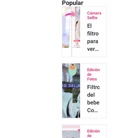
Popular
Cámara
Selfie
El
filtro
para
verse
más
joven:
Edición
de
de
viejo
Fotos
Filtro
a
del
joven
bebe:
Como
seria
si
Edición
tuvieras
de