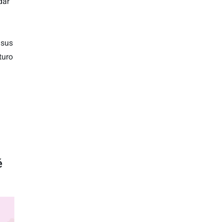
dar
 sus
turo
)
)
é