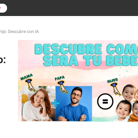
r
ijo: Descubre con IA
o: