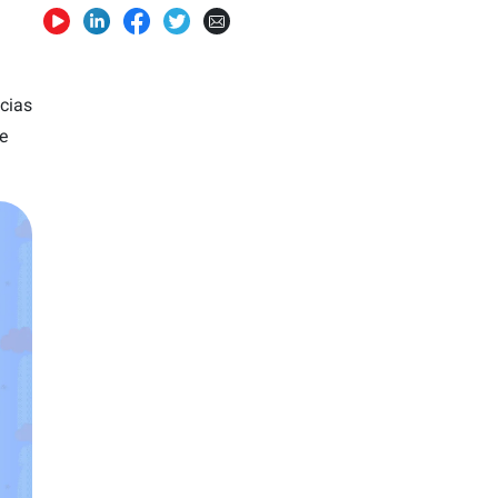
cias
e