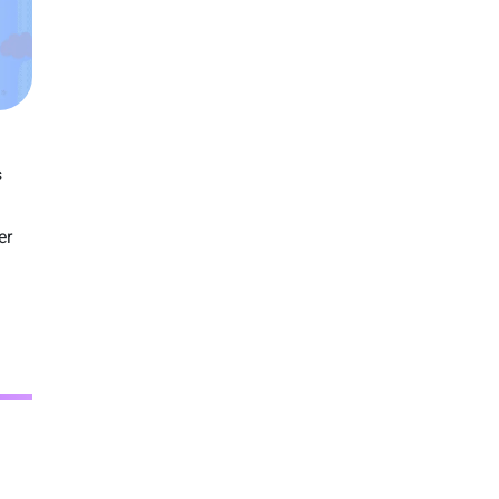
s
er
o