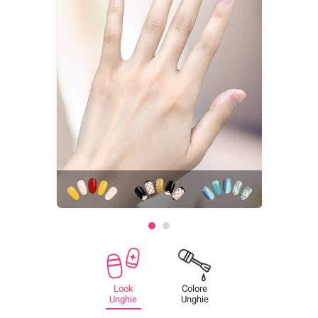
Look
Colore
Unghie
Unghie