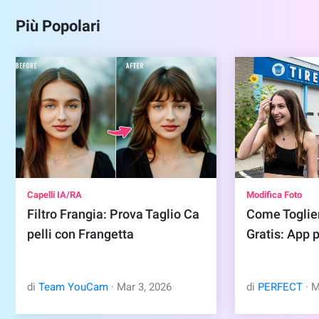
Più Popolari
Capelli IA/RA
Modifica Foto
Filtro Frangia: Prova Taglio Ca
Come Toglier
pelli con Frangetta
Gratis: App 
di
Team YouCam
·
Mar
3
,
2026
di
PERFECT
·
M