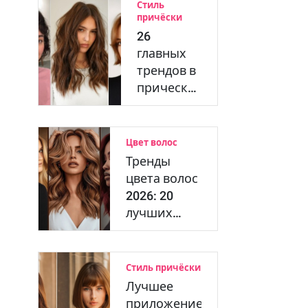
Стиль
причёски
26
главных
трендов в
прическах
2026 года:
от боба и
шэ…
Цвет волос
Тренды
цвета волос
2026: 20
лучших
идей
окрашивания…
Стиль причёски
Лучшее
приложение