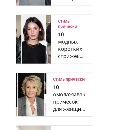
старше 60
лет с
очками,
Стиль
кото…
причёски
10
модных
коротких
стрижек
для
женщин
любого
Стиль причёски
возраста
10
омолаживающих
причесок
для женщин
старше 70…