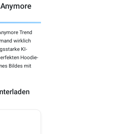
e Anymore
Anymore Trend
emand wirklich
gsstarke KI-
perfekten Hoodie-
es Bildes mit
nterladen