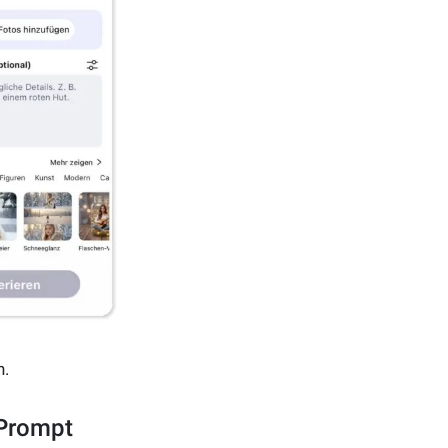
n.
 Prompt