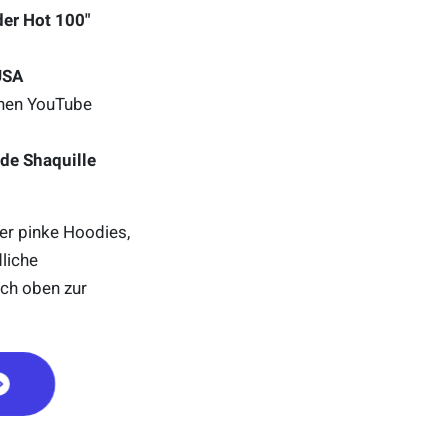
der Hot 100"
USA
chen YouTube
e Shaquille
er pinke Hoodies,
liche
ch oben zur