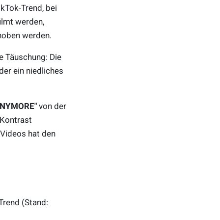
TikTok-Trend, bei
ilmt werden,
hoben werden.
e Täuschung: Die
er ein niedliches
ANYMORE"
von der
 Kontrast
 Videos hat den
rend (Stand: