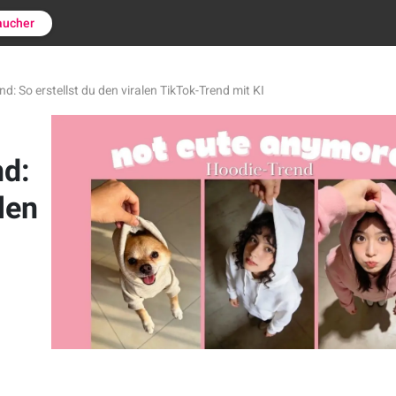
aucher
: So erstellst du den viralen TikTok-Trend mit KI
nd:
len