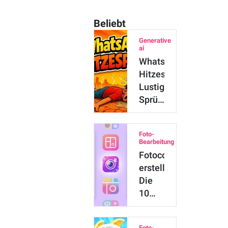
Beliebt
Generative
ai
WhatsApp-
Hitzesprüche:
Lustige
Sprüche
und
Bilder
Foto-
…
Bearbeitung
Fotocollage
erstellen:
Die
10
besten
Collage-
Foto-