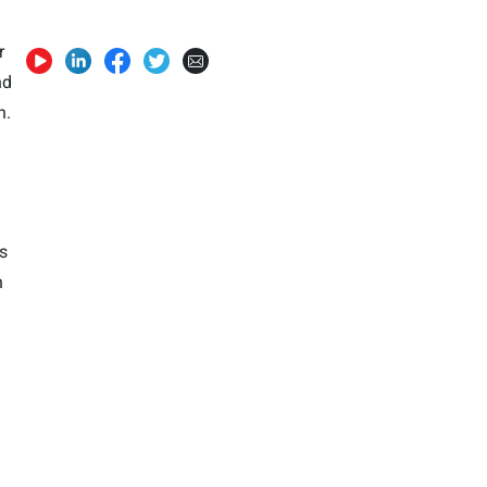
r
nd
n.
s
n