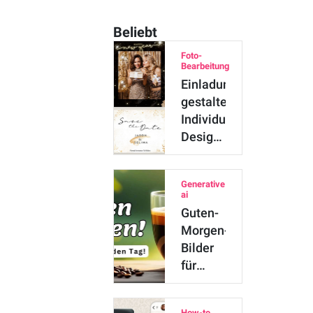
Beliebt
Foto-
Bearbeitung
Einladungskarten
gestalten:
Individuelle
Designs
für
jeden
Generative
A…
ai
Guten-
Morgen-
Bilder
für
WhatsApp
erstellen
How-to