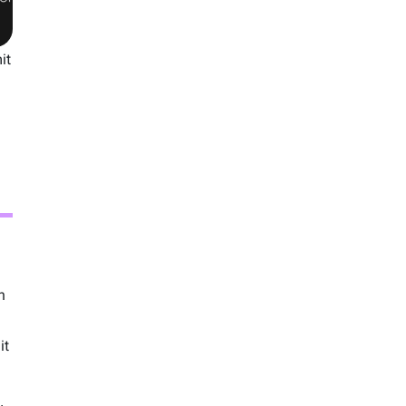
it
n
it