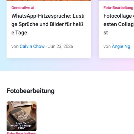
Generative ai
Foto-Bearbeitung
WhatsApp-Hitzesprüche: Lusti
Fotocollage 
ge Sprüche und Bilder für heiß
esten Colla
e Tage
st
von
Calvin Chow
· Jun 23, 2026
von
Angie Ng
·
Fotobearbeitung
Foto-Bearbeitung