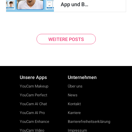
App und B…
WEITERE POSTS
Unsere Apps
Unternehmen
YouCam Makeup
Über uns
YouCam Perfect
News
YouCam AI Chat
Kontakt
YouCam AI Pro
Karriere
YouCam Enhance
Barrierefreiheitserklärung
YouCam Video
Impressum