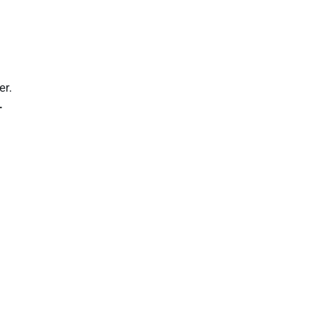
er.
-