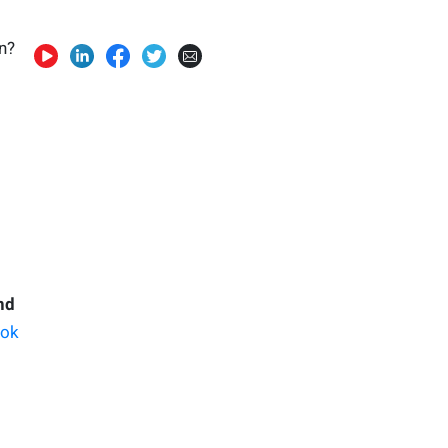
n?
nd
ook