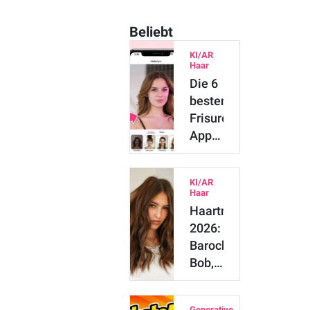
Beliebt
KI/AR
Haar
Die 6
besten
Frisuren-
Apps
im
Test
KI/AR
(2026):
Haar
Frisuren
Haartrends
virt…
2026:
Barock-
Bob,
Butterfly
Cut &
Generative