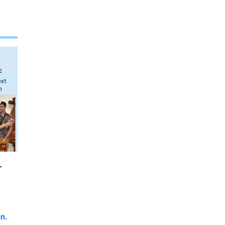
-
-
en.