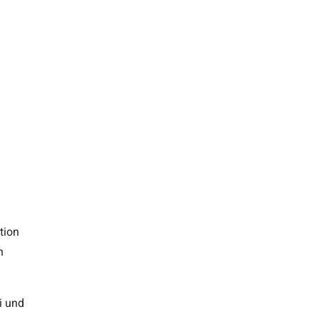
tion
n
i und