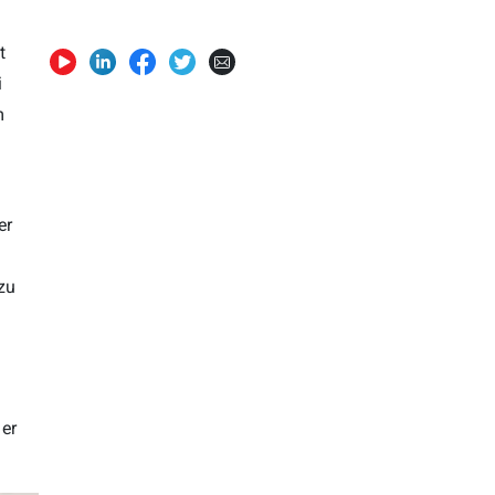
t
i
m
er
 zu
 er