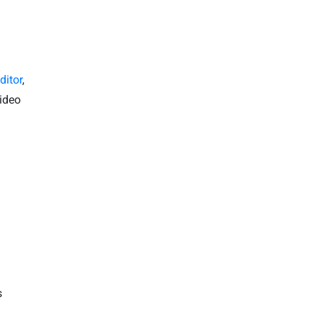
ditor
,
Video
s