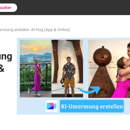
aucher
rmung erstellen: AI Hug (App & Online)
ung
&