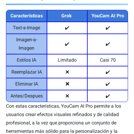
Características
Grok
YouCam AI Pro
Text-a-Image
✔️
✔️
Imagen-a-
✔️
✔️
Imagen
Estilos IA
Limitado
Casi 70
Reemplazar IA
❌
✔️
Eliminar IA
❌
✔️
Antes/Despues
❌
✔️
Con estas características, YouCam AI Pro permite a los
usuarios crear efectos visuales refinados y de calidad
profesional, a la vez que proporciona un conjunto de
herramientas más sólido para la personalización y la