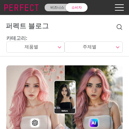
비즈니스
소비자
퍼펙트 블로그
카테고리:
제품별
주제별