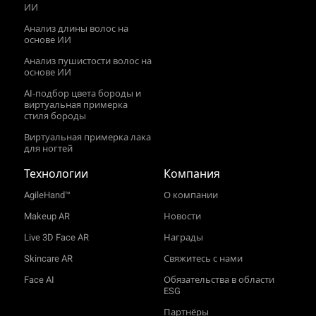
ИИ
Анализ длины волос на
основе ИИ
Анализ пушистости волос на
основе ИИ
AI‑подбор цвета бороды и
виртуальная примерка
стиля бороды
Виртуальная примерка лака
для ногтей
Технологии
Компания
AgileHand™
О компании
Makeup AR
Новости
Live 3D Face AR
Награды
Skincare AR
Свяжитесь с нами
Face AI
Обязательства в области
ESG
Партнёры