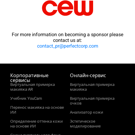
For more information on becoming a sponsor please
contact us at:
contact_pr@perfectcorp.com
Корпоративные
Онлайн‑сервис
сервисы
Виртуальная примерка
Виртуальная примерка
макияжа AR
макияжа
Учебник YouCam
Виртуальная примерка
очков
Перенос макияжа на основе
ИИ
Анализатор кожи
Определение оттенка кожи
Эстетическое
на основе ИИ
моделирование