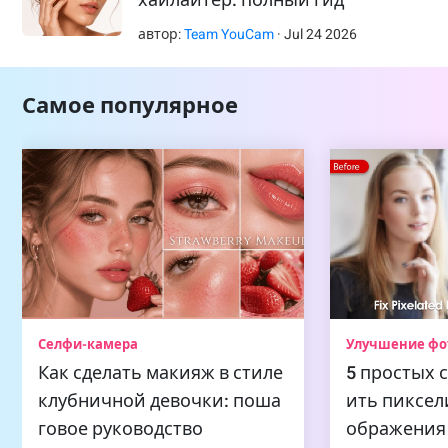
автор:
Team YouCam
·
Jul
24
2026
Самое популярное
Селфи-камера
Улучшение фо
Как сделать макияж в стиле
5 простых 
клубничной девочки: поша
ить пиксе
говое руководство
ображения 