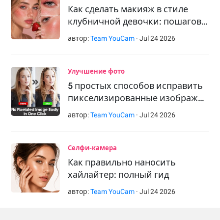
Как сделать макияж в стиле
клубничной девочки: пошагов…
автор:
Team YouCam
·
Jul
24
2026
Улучшение фото
5 простых способов исправить
пикселизированные изображ…
автор:
Team YouCam
·
Jul
24
2026
Селфи-камера
Как правильно наносить
хайлайтер: полный гид
автор:
Team YouCam
·
Jul
24
2026