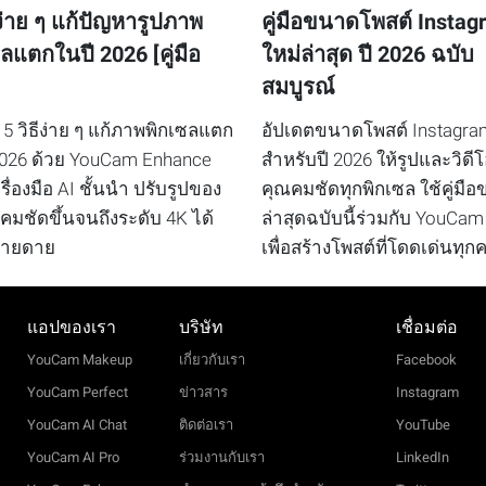
ีง่าย ๆ แก้ปัญหารูปภาพ
คู่มือขนาดโพสต์ Instag
ลแตกในปี 2026 [คู่มือ
ใหม่ล่าสุด ปี 2026 ฉบับ
สมบูรณ์
 5 วิธีง่าย ๆ แก้ภาพพิกเซลแตก
อัปเดตขนาดโพสต์ Instagra
2026 ด้วย YouCam Enhance
สำหรับปี 2026 ให้รูปและวิดี
ื่องมือ AI ชั้นนำ ปรับรูปของ
คุณคมชัดทุกพิกเซล ใช้คู่มื
คมชัดขึ้นจนถึงระดับ 4K ได้
ล่าสุดฉบับนี้ร่วมกับ YouCam
ง่ายดาย
เพื่อสร้างโพสต์ที่โดดเด่นทุกคร
แอปของเรา
บริษัท
เชื่อมต่อ
YouCam Makeup
เกี่ยวกับเรา
Facebook
YouCam Perfect
ข่าวสาร
Instagram
YouCam AI Chat
ติดต่อเรา
YouTube
YouCam AI Pro
ร่วมงานกับเรา
LinkedIn