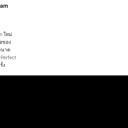
ram
m ใหม่
โอของ
อขนาด
 Perfect
ั้ง