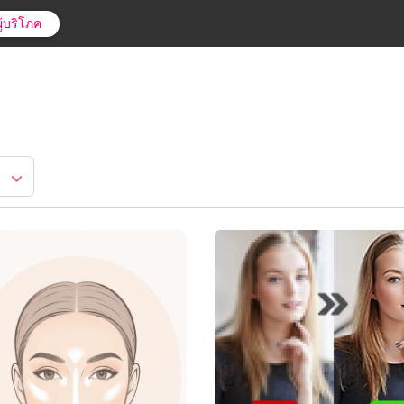
ู้บริโภค
อ