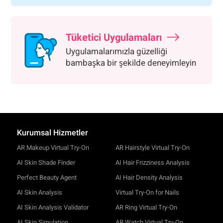
Tüketici Uygulamaları
Uygulamalarımızla güzelliği
bambaşka bir şekilde deneyimleyin
Kurumsal Hizmetler
AR Makeup Virtual Try-On
AR Hairstyle Virtual Try-On
AI Skin Shade Finder
AI Hair Frizziness Analysis
Perfect Beauty Agent
AI Hair Density Analysis
AI Skin Analysis
Virtual Try-On for Nails
AI Skin Analysis Validator
AR Ring Virtual Try-On
AI Skin Simulation
AR Watch Virtual Try-On