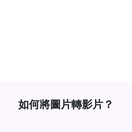
如何將圖片轉影片？