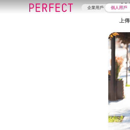
A
企業用戶
個人用戶
上傳