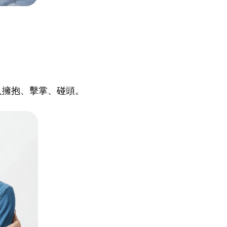
人擁抱、擊掌、碰頭。