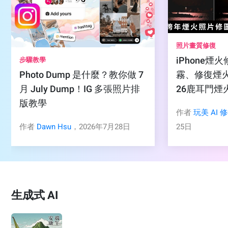
照片畫質修復
iPhone
步驟教學
Photo Dump 是什麼？教你做 7
霧、修復煙火
月 July Dump！IG 多張照片排
26鹿耳門煙
版教學
作者
玩美 AI 
作者
Dawn Hsu
，2026年7月28日
25日
生成式 AI