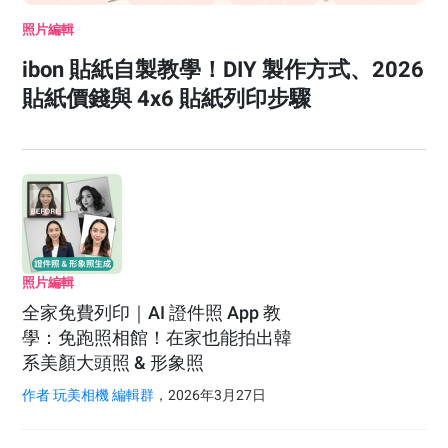
照片編輯
ibon 貼紙自製教學！DIY 製作方式、2026
貼紙價錢與 4x6 貼紙列印步驟
照片編輯
全家免費列印｜AI 證件照 App 教
學：免跑照相館！在家也能拍出韓
系美顏大頭照 & 形象照
作者
玩美相機 編輯群
，2026年3月27日