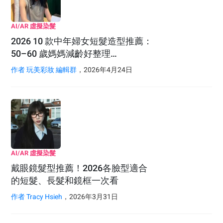
AI/AR 虛擬染髮
2026 10 款中年婦女短髮造型推薦：
50–60 歲媽媽減齡好整理…
作者
玩美彩妝 編輯群
，2026年4月24日
AI/AR 虛擬染髮
戴眼鏡髮型推薦！2026各臉型適合
的短髮、長髮和鏡框一次看
作者
Tracy Hsieh
，2026年3月31日