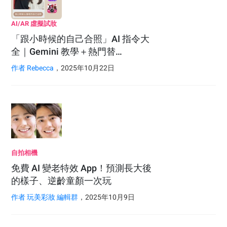
AI/AR 虛擬試妝
「跟小時候的自己合照」AI 指令大
全｜Gemini 教學＋熱門替…
作者
Rebecca
，2025年10月22日
自拍相機
免費 AI 變老特效 App！預測長大後
的樣子、逆齡童顏一次玩
作者
玩美彩妝 編輯群
，2025年10月9日