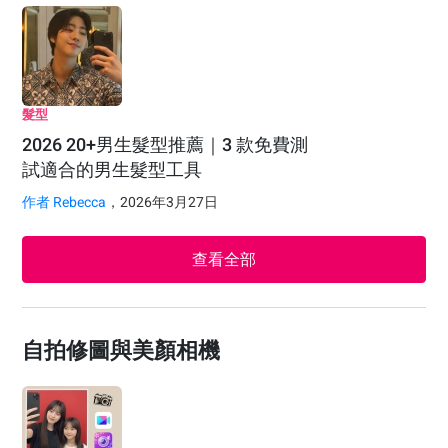
髮型
2026 20+男生髮型推薦｜3 款免費測
試適合的男生髮型工具
作者
Rebecca
，2026年3月27日
查看全部
自拍修圖與美顏相機