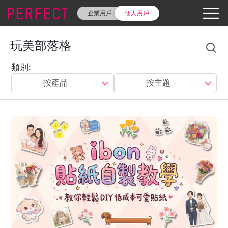
企業用戶
個人用戶
玩美部落格
類別:
按產品
按主題