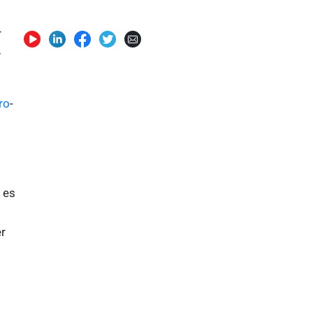
r
-
ro
-
 es
er