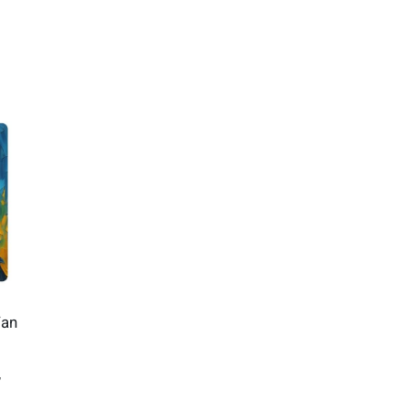
Van
,