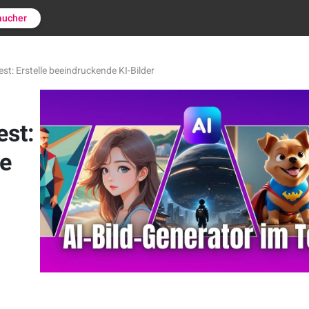
aucher
est: Erstelle beeindruckende KI-Bilder
est:
de