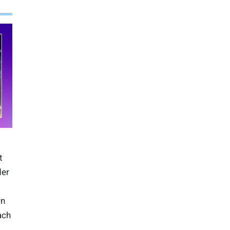
t
der
rn
ach