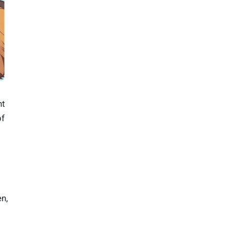
nt
pf
n,