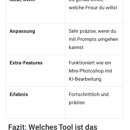
welche Frisur du willst
s
e
Anpassung
Sehr präzise, wenn du
G
mit Prompts umgehen
f
kannst
S
Extra-Features
Funktioniert wie ein
V
Mini-Photoshop mit
F
KI-Bearbeitung
A
Erlebnis
Fortschrittlich und
S
präzise
u
h
Fazit: Welches Tool ist das