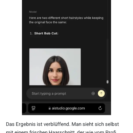
Das Ergebnis ist verblüffend. Man sieht sich selbst
mit einem frischen Haarschnitt, der wie vom Profi