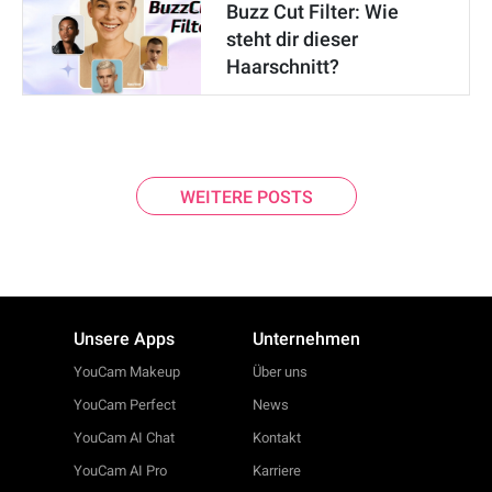
Buzz Cut Filter: Wie
steht dir dieser
Haarschnitt?
WEITERE POSTS
Unsere Apps
Unternehmen
YouCam Makeup
Über uns
YouCam Perfect
News
YouCam AI Chat
Kontakt
YouCam AI Pro
Karriere