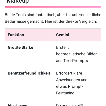
Makeup
Beide Tools sind fantastisch, aber für unterschiedliche
Bedürfnisse gemacht. Hier ist der direkte Vergleich:
Funktion
Gemini
Y
Größte Stärke
Erstellt
S
hochrealistische Bilder
M
aus Text-Prompts
o
Benutzerfreundlichkeit
Erfordert klare
S
Anweisungen und
e
etwas Prompt-
s
Feintuning
Ideal, wenn
Du genau weißt,
D