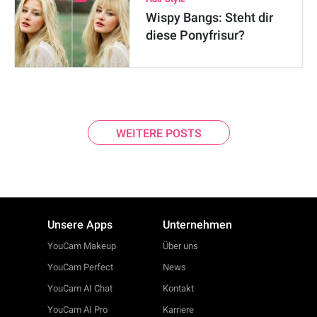
Wispy Bangs: Steht dir
diese Ponyfrisur?
WEITERE POSTS
Unsere Apps
Unternehmen
YouCam Makeup
Über uns
YouCam Perfect
News
YouCam AI Chat
Kontakt
YouCam AI Pro
Karriere