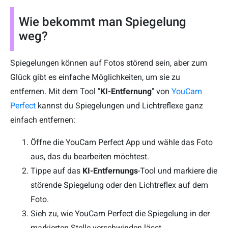
Wie bekommt man Spiegelung
weg?
Spiegelungen können auf Fotos störend sein, aber zum
Glück gibt es einfache Möglichkeiten, um sie zu
entfernen. Mit dem Tool "
KI-Entfernung
" von
YouCam
Perfect
kannst du Spiegelungen und Lichtreflexe ganz
einfach entfernen:
Öffne die YouCam Perfect App und wähle das Foto
aus, das du bearbeiten möchtest.
Tippe auf das
KI-Entfernungs
-Tool und markiere die
störende Spiegelung oder den Lichtreflex auf dem
Foto.
Sieh zu, wie YouCam Perfect die Spiegelung in der
markierten Stelle verschwinden lässt.