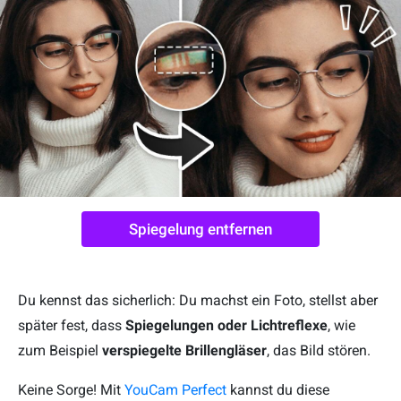
Spiegelung entfernen
Du kennst das sicherlich: Du machst ein Foto, stellst aber
später fest, dass
Spiegelungen
oder
Lichtreflexe
, wie
zum Beispiel
verspiegelte Brillengläser
, das Bild stören.
Keine Sorge! Mit
YouCam Perfect
kannst du diese