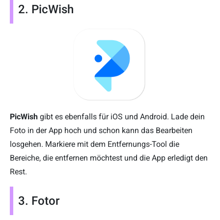
2. PicWish
PicWish
gibt es ebenfalls für iOS und Android. Lade dein
Foto in der App hoch und schon kann das Bearbeiten
losgehen. Markiere mit dem Entfernungs-Tool die
Bereiche, die entfernen möchtest und die App erledigt den
Rest.
3. Fotor