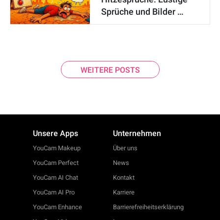
Sprüche und Bilder …
WEITERE POSTS
Unsere Apps
Unternehmen
YouCam Makeup
Über uns
YouCam Perfect
News
YouCam AI Chat
Kontakt
YouCam AI Pro
Karriere
YouCam Enhance
Barrierefreiheitserklärung