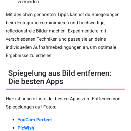
vermeiden.
Mit den oben genannten Tipps kannst du Spiegelungen
beim Fotografieren minimieren und hochwertige,
reflexionsfreie Bilder machen. Experimentiere mit
verschiedenen Techniken und passe sie an deine
individuellen Aufnahmebedingungen an, um optimale
Ergebnisse zu erzielen.
Spiegelung aus Bild entfernen:
Die besten Apps
Hier ist unsere Liste der besten Apps zum Entfernen von
Spiegelungen auf Fotos:
YouCam Perfect
PicWish