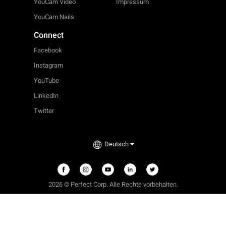
YouCam Video
Impressum
YouCam Nails
Connect
Facebook
Instagram
YouTube
LinkedIn
Twitter
Deutsch
2026 © Perfect Corp. Alle Rechte vorbehalten.