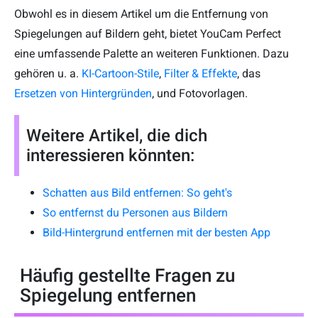
Obwohl es in diesem Artikel um die Entfernung von
Spiegelungen auf Bildern geht, bietet YouCam Perfect
eine umfassende Palette an weiteren Funktionen. Dazu
gehören u. a.
KI-Cartoon-Stile
,
Filter & Effekte
, das
Ersetzen von Hintergründen
, und Fotovorlagen.
Weitere Artikel, die dich
interessieren könnten:
Schatten aus Bild entfernen: So geht's
So entfernst du Personen aus Bildern
Bild-Hintergrund entfernen mit der besten App
Häufig gestellte Fragen zu
Spiegelung entfernen