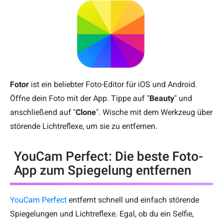
Fotor
ist ein beliebter Foto-Editor für iOS und Android.
Öffne dein Foto mit der App. Tippe auf "
Beauty
" und
anschließend auf "
Clone
". Wische mit dem Werkzeug über
störende Lichtreflexe, um sie zu entfernen.
YouCam Perfect: Die beste Foto-
App zum Spiegelung entfernen
YouCam Perfect
entfernt schnell und einfach störende
Spiegelungen und Lichtreflexe. Egal, ob du ein Selfie,