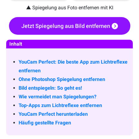
▲ Spiegelung aus Foto entfernen mit KI
Jetzt Spiegelung aus Bild entfernen
Inhalt
YouCam Perfect: Die beste App zum Lichtreflexe
entfernen
Ohne Photoshop Spiegelung entfernen
Bild entspiegeln: So geht es!
Wie vermeidet man Spiegelungen?
Top-Apps zum Lichtreflexe entfernen
YouCam Perfect herunterladen
Häufig gestellte Fragen