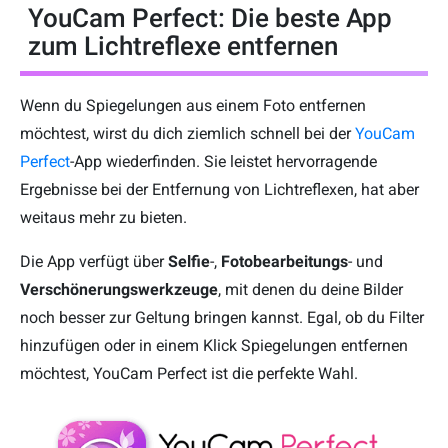
YouCam Perfect: Die beste App
zum Lichtreflexe entfernen
Wenn du Spiegelungen aus einem Foto entfernen
möchtest, wirst du dich ziemlich schnell bei der
YouCam
Perfect
-App wiederfinden. Sie leistet hervorragende
Ergebnisse bei der Entfernung von Lichtreflexen, hat aber
weitaus mehr zu bieten.
Die App verfügt über
Selfie
-,
Fotobearbeitungs
- und
Verschönerungswerkzeuge
, mit denen du deine Bilder
noch besser zur Geltung bringen kannst. Egal, ob du Filter
hinzufügen oder in einem Klick Spiegelungen entfernen
möchtest, YouCam Perfect ist die perfekte Wahl.