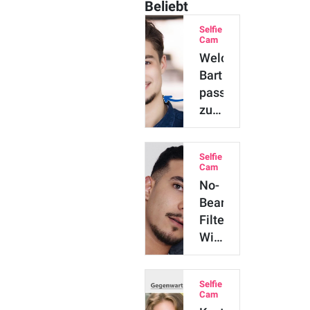
Beliebt
Selfie
Cam
Welcher
Bart
passt
zu
mir?
Finde
Selfie
Deinen
Cam
Style
No-
mit
Beard-
dieser
Filter:
App!
Wie
sehe
ich
Selfie
ohne
Cam
Bart