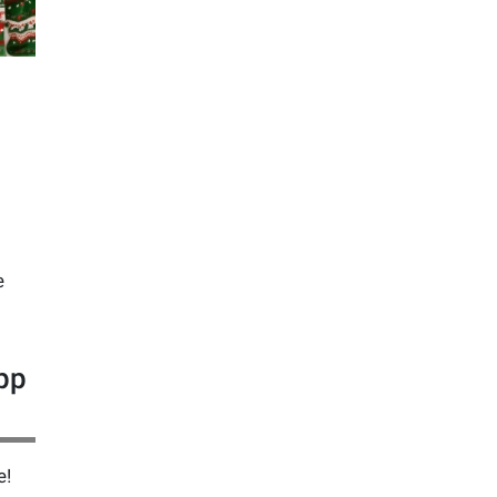
e
pp
e!