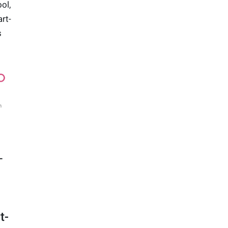
ol,
rt-
s
-
t-