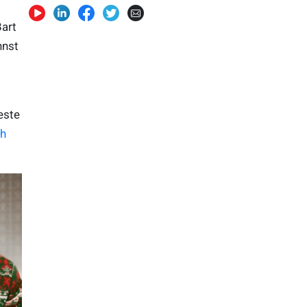
Bart
nnst
este
ch