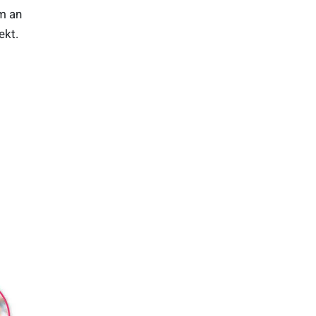
m an
ekt.