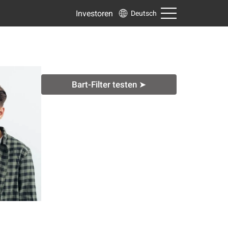
Investoren
Deutsch
Bart-Filter testen ➤