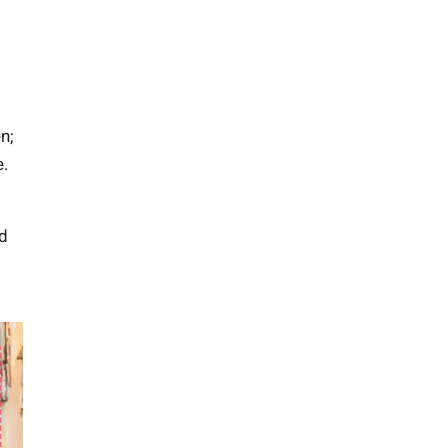
n;
e.
nd