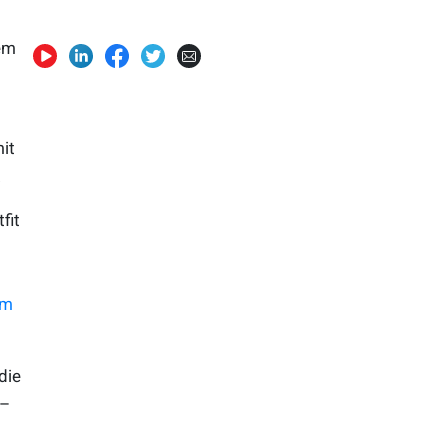
nem
it
.
fit
am
die
 –