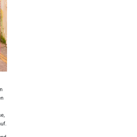
in
en
e,
uf.
und