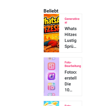
Beliebt
Generative
ai
WhatsApp-
Hitzesprüche:
Lustige
Sprüche
und
Bilder
Foto-
…
Bearbeitung
Fotocollage
erstellen:
Die
10
besten
Collage-
Foto-