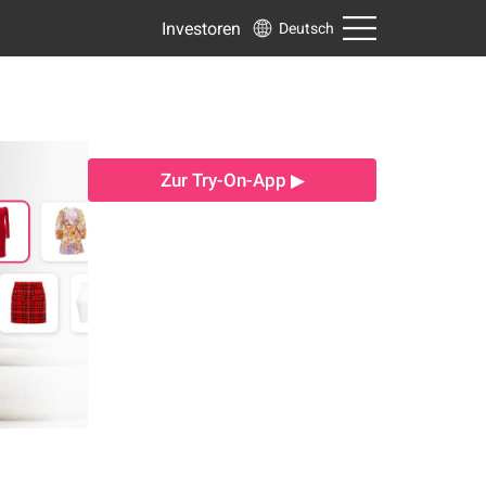
Investoren
Deutsch
Zur Try-On-App ▶