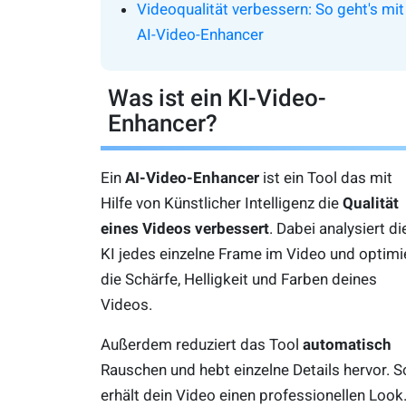
Videoqualität verbessern: So geht's mit
AI-Video-Enhancer
Was ist ein KI-Video-
Enhancer?
Ein
AI-Video-Enhancer
ist ein Tool das mit
Hilfe von Künstlicher Intelligenz die
Qualität
eines Videos verbessert
. Dabei analysiert di
KI jedes einzelne Frame im Video und optimi
die Schärfe, Helligkeit und Farben deines
Videos.
Außerdem reduziert das Tool
automatisch
Rauschen und hebt einzelne Details hervor. S
erhält dein Video einen professionellen Look