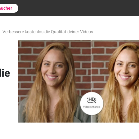
aucher
 Verbessere kostenlos die Qualität deiner Videos
die