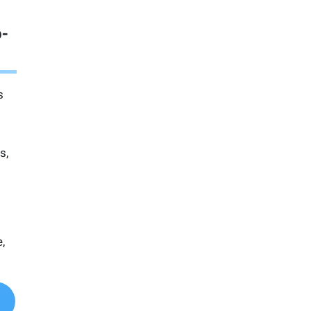
-
s
s,
,