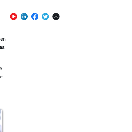
sen
nes
e
o-