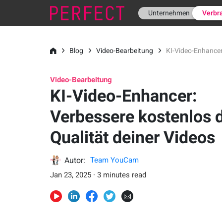
Unternehmen
Verbr
Blog
Video-Bearbeitung
KI-Video-Enhancer:
Video-Bearbeitung
KI-Video-Enhancer:
Verbessere kostenlos 
Qualität deiner Videos
Autor:
Team YouCam
Jan 23, 2025 · 3 minutes read