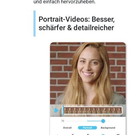
und einfach hervorzuheben.
Portrait-Videos: Besser,
schärfer & detailreicher