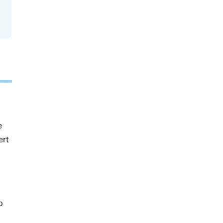
e
ert
o
.