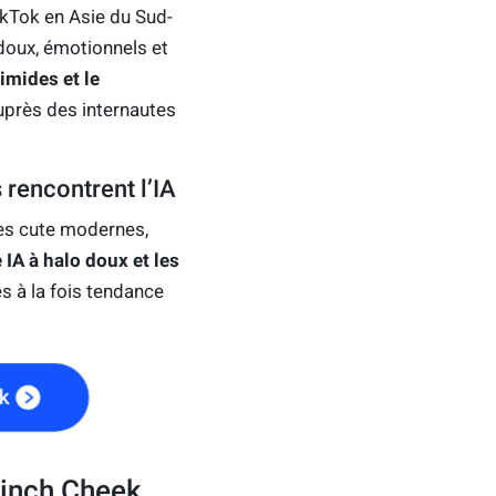
ikTok en Asie du Sud-
 doux, émotionnels et
imides et le
près des internautes
 rencontrent l’IA
les cute modernes,
 IA à halo doux et les
s à la fois tendance
ek
Pinch Cheek