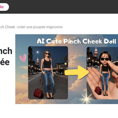
lic
nch Cheek : créer une poupée mignonne
nch
pée