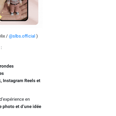
lix /
@slbs.official
)
:
 rondes
es
, Instagram Reels et
 d’expérience en
ne photo et d’une idée