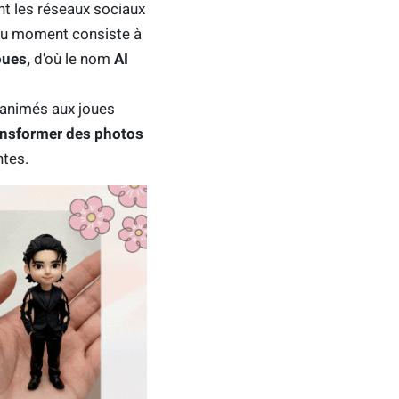
nt les réseaux sociaux
s du moment consiste à
oues,
d'où le nom
AI
 animés aux joues
ansformer des photos
ntes.