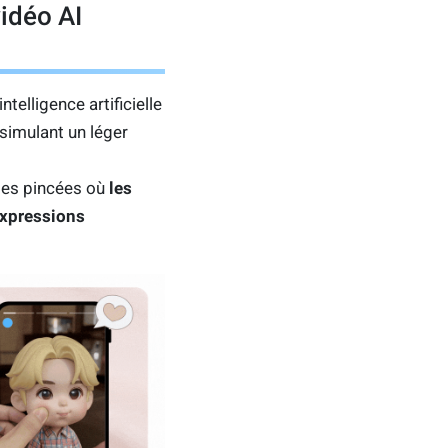
idéo AI
’intelligence artificielle
simulant un léger
ndes pincées où
les
expressions