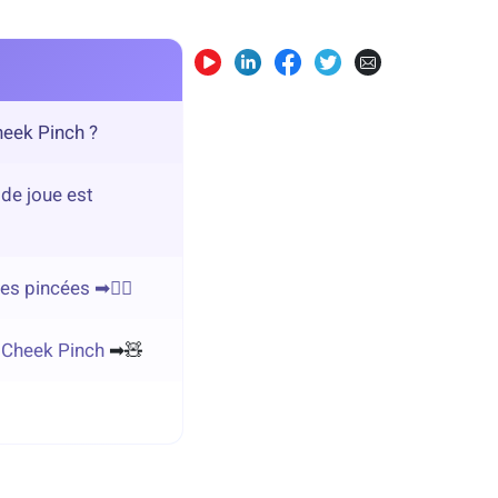
heek Pinch ?
de joue est
 pincées ➡︎❤️‍🔥
 Cheek Pinch
➡︎🧸