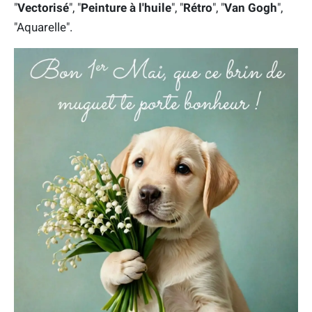
"
Vectorisé
", "
Peinture à l'huile
", "
Rétro
", "
Van Gogh
",
"Aquarelle".