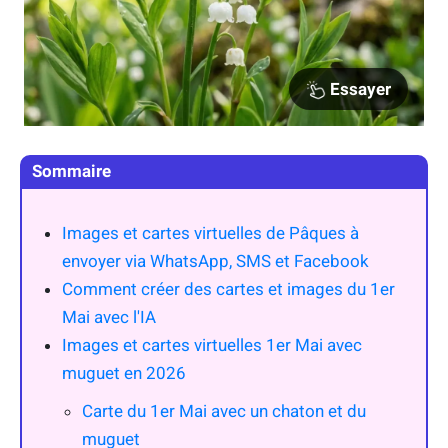
Essayer
Sommaire
Images et cartes virtuelles de Pâques à
envoyer via WhatsApp, SMS et Facebook
Comment créer des cartes et images du 1er
Mai avec l'IA
Images et cartes virtuelles 1er Mai avec
muguet en 2026
Carte du 1er Mai avec un chaton et du
muguet