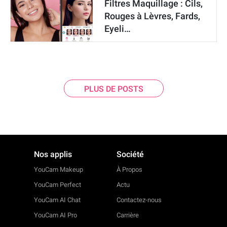
Filtres Maquillage : Cils,
Rouges à Lèvres, Fards,
Eyeli…
PLUS DE POSTS
Nos applis
Société
YouCam Makeup
À Propos
YouCam Perfect
Actu
YouCam AI Chat
Contactez-nous
YouCam AI Pro
Carrière