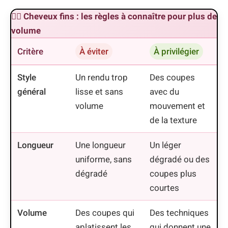
💇‍♀️ Cheveux fins : les règles à connaître pour plus de
volume
Critère
À éviter
À privilégier
Style
Un rendu trop
Des coupes
général
lisse et sans
avec du
volume
mouvement et
de la texture
Longueur
Une longueur
Un léger
uniforme, sans
dégradé ou des
dégradé
coupes plus
courtes
Volume
Des coupes qui
Des techniques
aplatissent les
qui donnent une