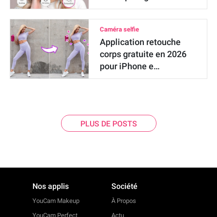
Caméra selfie
Application retouche
corps gratuite en 2026
pour iPhone e…
PLUS DE POSTS
Nos applis
Société
YouCam Makeup
À Propos
YouCam Perfect
Actu