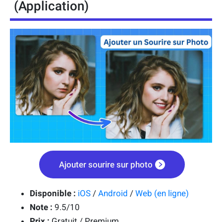
(Application)
Ajouter sourire sur photo
Disponible :
iOS
/
Android
/
Web (en ligne)
Note :
9.5/10
Prix :
Gratuit / Premium