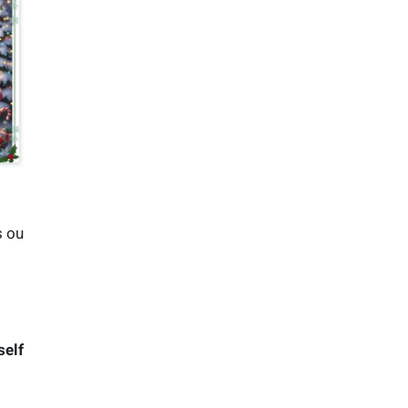
s ou
self