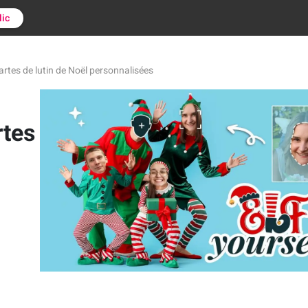
lic
rtes de lutin de Noël personnalisées
rtes