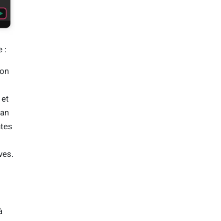
 :
mon
 et
lan
ntes
ves.
à