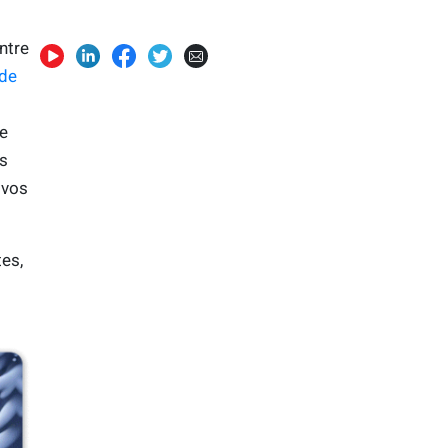
ntre
 de
e
es
 vos
tes,