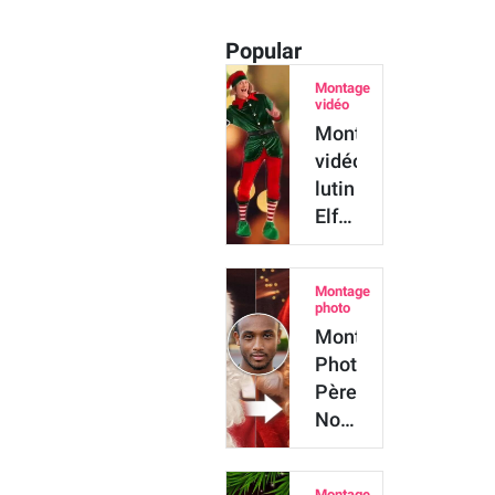
Popular
Montage
vidéo
Montage
vidéo
lutin
Elf
Yourself
: se
Montage
transformer
photo
en
Montage
lutin…
Photo
Père
Noël
:
mettez
Montage