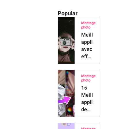
Popular
Montage
photo
Meilleure
application
avec
effet
et
filtres
Montage
photo
photo
vintage
15
gratuite
Meilleures
applications
de
filtres
photo
Montage