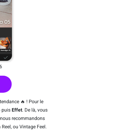
06
 tendance 🔥 ! Pour le
o
puis
Effet
. De là, vous
e, nous recommandons
m Reel, ou Vintage Feel.