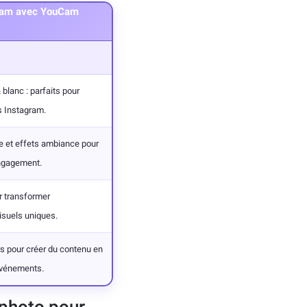
agram avec YouCam
 blanc : parfaits pour
ts Instagram.
re et effets ambiance pour
’engagement.
ur transformer
isuels uniques.
s pour créer du contenu en
événements.
s photo pour