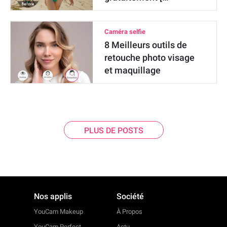
Caméra selfie
8 Meilleurs outils de
retouche photo visage
et maquillage
PLUS DE POSTS
Nos applis
Société
YouCam Makeup
À Propos
YouCam Perfect
Actu