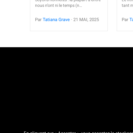
nous n’ont ni le temps (n…
tant m
Par
Tatiana Grave
·
21
MAI
,
2025
Par
T