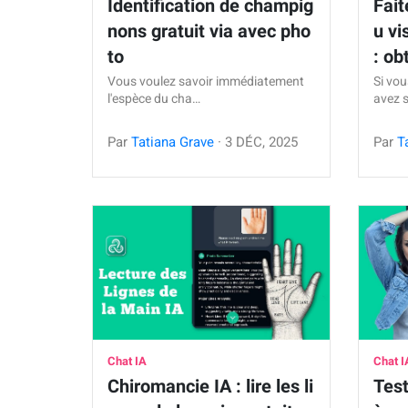
Identification de champig
Fait
nons gratuit via avec pho
u vi
to
: ob
Vous voulez savoir immédiatement
Si vou
l'espèce du cha…
avez 
Par
Tatiana Grave
·
3
DÉC
,
2025
Par
T
Chat IA
Chat I
Chiromancie IA : lire les li
Test