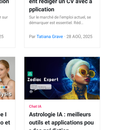
tion
ent rédiger un CV avec a
pplication
r sur
Sur le marché de l’emploi actuel, se
démarquer est essentiel. Réd…
25
Par
Tatiana Grave
·
28
AOÛ
,
2025
Chat IA
e I
Astrologie IA : meilleurs
o et
outils et applications pou