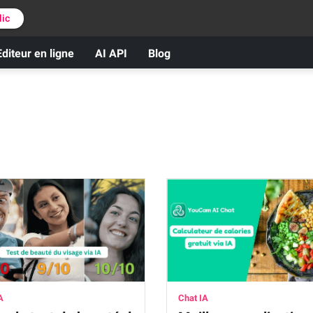
lic
Editeur en ligne
AI API
Blog
A
Chat IA