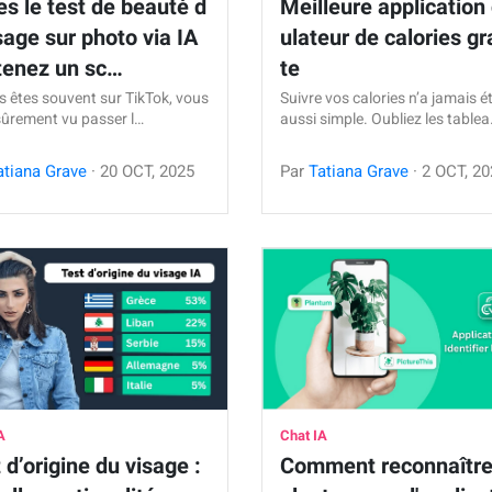
es le test de beauté d
Meilleure application 
sage sur photo via IA
ulateur de calories gr
tenez un sc…
te
s êtes souvent sur TikTok, vous
Suivre vos calories n’a jamais é
sûrement vu passer l…
aussi simple. Oubliez les table
atiana Grave
·
20
OCT
,
2025
Par
Tatiana Grave
·
2
OCT
,
20
A
Chat IA
 d’origine du visage :
Comment reconnaître