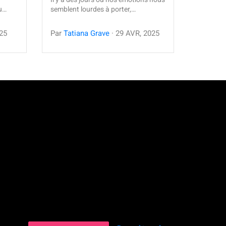
ou…
semblent lourdes à porter,…
25
Par
Tatiana Grave
·
29
AVR
,
2025