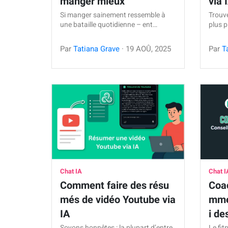
manger mieux
via 
Si manger sainement ressemble à
Trouve
une bataille quotidienne – ent…
plus p
Par
Tatiana Grave
·
19
AOÛ
,
2025
Par
T
Chat IA
Chat I
Comment faire des résu
Coac
més de vidéo Youtube via
mme
IA
i de
Soyons honnêtes : la plupart d’entre
Le fit