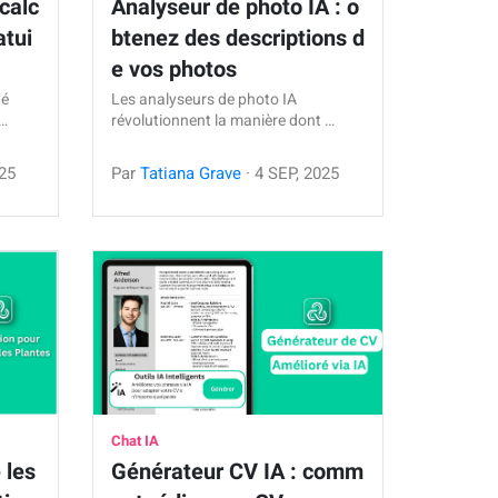
calc
Analyseur de photo IA : o
atui
btenez des descriptions d
e vos photos
té
Les analyseurs de photo IA
a…
révolutionnent la manière dont …
25
Par
Tatiana Grave
·
4
SEP
,
2025
Chat IA
 les
Générateur CV IA : comm