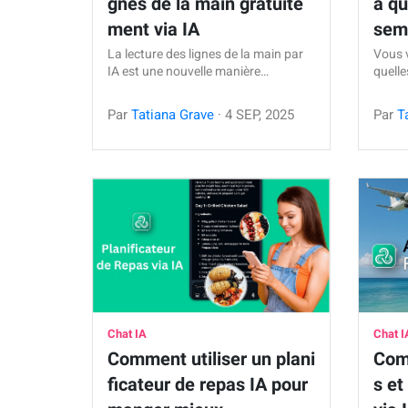
gnes de la main gratuite
à qu
ment via IA
sem
La lecture des lignes de la main par
Vous 
IA est une nouvelle manière…
quelle
Par
Tatiana Grave
·
4
SEP
,
2025
Par
T
Chat IA
Chat I
Comment utiliser un plani
Com
ficateur de repas IA pour
s et