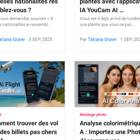
elles nationalités res
plantes avec l'applica
blez‑vous ?
IA YouCam AI …
vous demandez souvent « A
Vous est-il déjà arrivé de tombe
s nationalités je ressembl…
une plante que vous ne par…
atiana Grave
·
3
SEP
,
2025
Par
Tatiana Grave
·
1
SEP
,
20
A
Montage photo
ment trouver des vol
Analyse colorimétriqu
 des billets pas chers
A : Importez une Phot