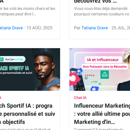
IA
découvrez vos …
r les vols les moins chers et les
Vous vous êtes déjà demandé
ratiques peut être l…
pourquoi certaines couleurs vo
atiana Grave
·
13
AOÛ
,
2025
Par
Tatiana Grave
·
25
JUL
,
2
A
Chat IA
h Sportif IA : progra
Influenceur Marketin
 personnalisé et suiv
: votre allié ultime po
s objectifs
Marketing d'in…
ness n’est plus ce qu’il était et
Comment l’IA transforme le