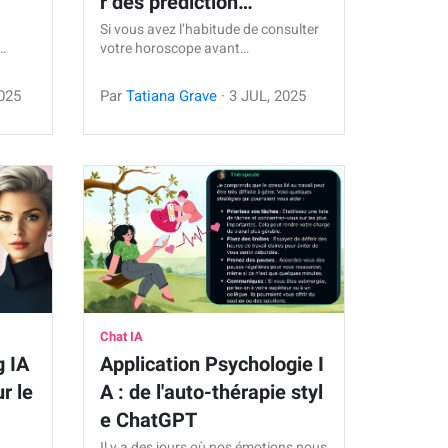
r des prédiction…
Si vous avez l’habitude de consulter
…
votre horoscope avant…
025
Par
Tatiana Grave
·
3
JUL
,
2025
Chat IA
g IA
Application Psychologie I
ur le
A : de l'auto-thérapie styl
e ChatGPT
Il y a des jours où nos émotions nous