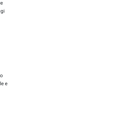
re
ggi
io
le e