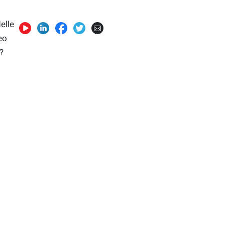
elle
eo
?