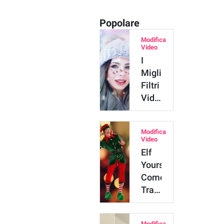
Popolare
Modifica
Video
I
Migliori
Filtri
Video
per
Auguri
Modifica
di
Video
Natale
Elf
Divertenti
Yourself:
Come
Trasformarti
in
Elfo
Modifica