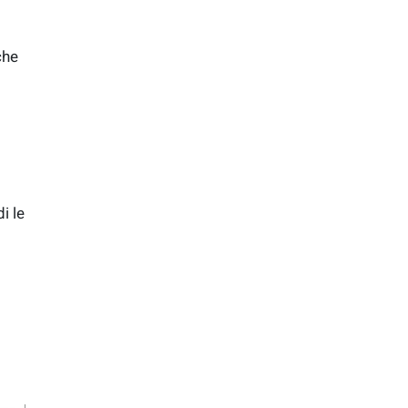
che
o
i le