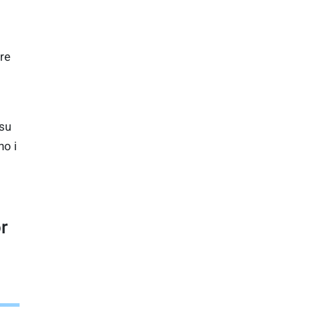
are
 su
o i
r