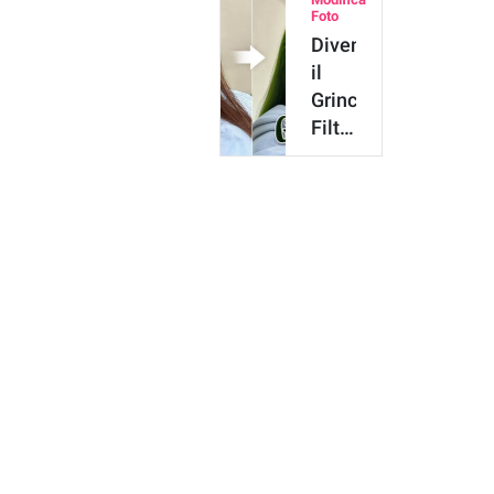
di
Foto
Natale
Diventa
il
Grinch:
Filtro
Faccia
del
Grinch
per
Foto
di …