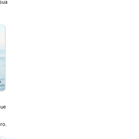
 sua
que
ro.