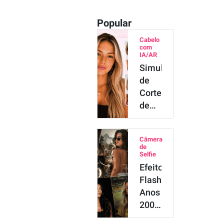
Popular
Cabelo
com
IA/AR
Simulador
de
Corte
de
Cabelo
Online
Câmera
Grátis
de
com
Selfie
Efeito
IA
Flash
Anos
2000:
Como