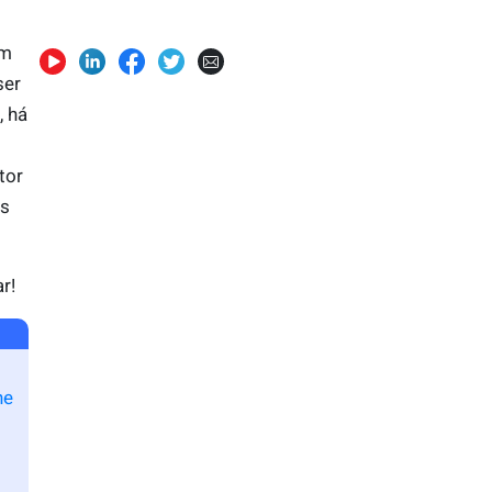
um
ser
, há
tor
as
r!
ne