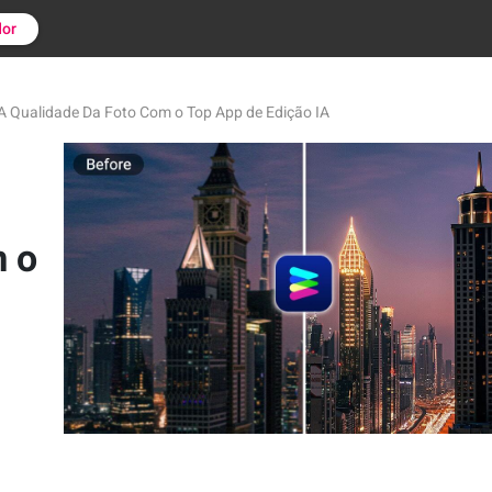
or
 Qualidade Da Foto Com o Top App de Edição IA
m o