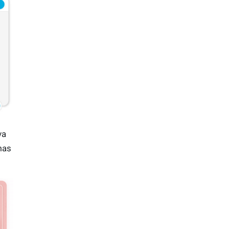
va
mas