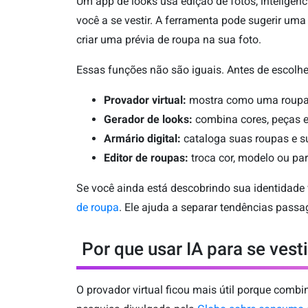
Um app de looks usa edição de fotos, inteligênci
você a se vestir. A ferramenta pode sugerir u
criar uma prévia de roupa na sua foto.
Essas funções não são iguais. Antes de escolhe
Provador virtual:
mostra como uma roupa ou
Gerador de looks:
combina cores, peças e
Armário digital:
cataloga suas roupas e su
Editor de roupas:
troca cor, modelo ou pa
Se você ainda está descobrindo sua identidade v
de roupa
. Ele ajuda a separar tendências pass
Por que usar IA para se vesti
O provador virtual ficou mais útil porque comb