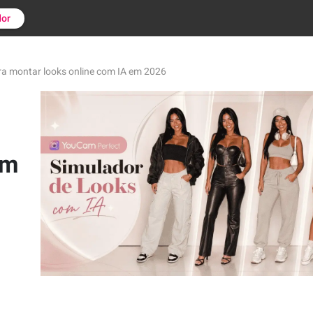
or
a montar looks online com IA em 2026
om