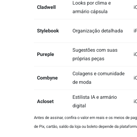
Looks por clima e
Cladwell
i
armário cápsula
Stylebook
Organização detalhada
i
Sugestões com suas
Pureple
i
próprias peças
Colagens e comunidade
Combyne
i
de moda
Estilista IA e armário
Acloset
i
digital
Antes de assinar, confira o valor em reais e os meios de p
de Pix, cartão, saldo da loja ou boleto depende da plataform