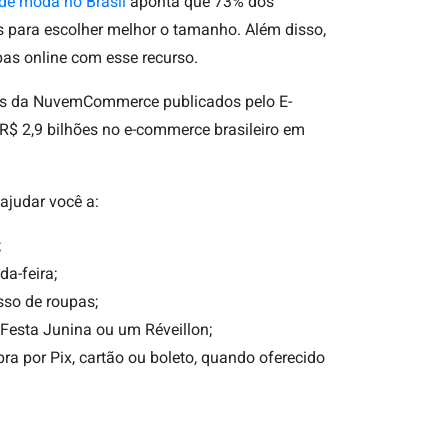
de moda no Brasil
aponta que 73% dos
s para escolher melhor o tamanho. Além disso,
as online com esse recurso.
os da NuvemCommerce publicados pelo E-
$ 2,9 bilhões no e-commerce brasileiro em
ajudar você a:
;
da-feira;
so de roupas;
Festa Junina ou um Réveillon;
a por Pix, cartão ou boleto, quando oferecido