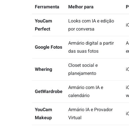
Ferramenta
Melhor para
P
YouCam
Looks com IA e edição
i
Perfect
por conversa
Armário digital a partir
A
Google Fotos
das suas fotos
e
Closet social e
Whering
i
planejamento
Armário com IA e
i
GetWardrobe
calendário
w
YouCam
Armário IA e Provador
i
Makeup
Virtual