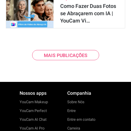
Como Fazer Duas Fotos
se Abraçarem com IA |
YouCam Vi…
MAIS PUBLICAÇÕES
Nossos apps
Companhia
YouCam Makeup
Sobre Nós
YouCam Perfect
Entre
YouCam AI Chat
Entre em contato
YouCam AI Pro
Carreira