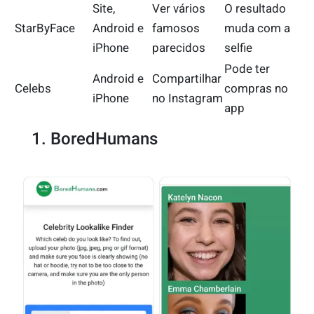
Site,
Ver vários
O resultado
StarByFace
Android e
famosos
muda com a
iPhone
parecidos
selfie
Pode ter
Android e
Compartilhar
Celebs
compras no
iPhone
no Instagram
app
1. BoredHumans