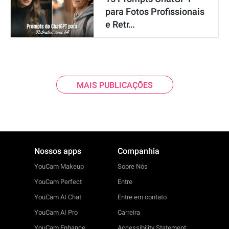
para Fotos Profissionais
e Retr…
MAIS PUBLICAÇÕES
Nossos apps
Companhia
YouCam Makeup
Sobre Nós
YouCam Perfect
Entre
YouCam AI Chat
Entre em contato
YouCam AI Pro
Carreira
YouCam Enhance
Accessibility Statement