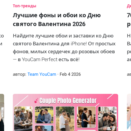
Топ-тренды
Д
Лучшие фоны и обои ко Дню
7
святого Валентина 2026
р
ко
Найдите лучшие обои и заставки ко Дню
Н
и
святого Валентина для iPhone! От простых
В
фонов, милых сердечек до розовых обоев
р
— в YouCam Perfect есть всё!
а
с
автор:
Team YouCam
·
Feb
4
2026
а