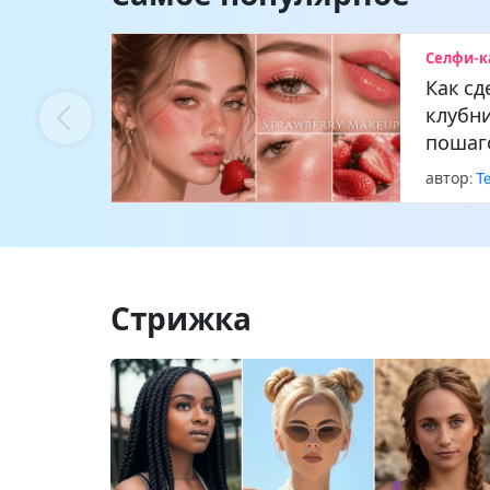
Селфи-к
Как сд
клубн
пошаг
автор:
T
Стрижка