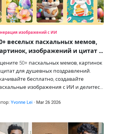
енерация изображений с ИИ
0+ веселых пасхальных мемов,
артинок, изображений и цитат …
цените 50+ пасхальных мемов, картинок
 цитат для душевных поздравлений.
качивайте бесплатно, создавайте
асхальные изображения с ИИ и делитесь
ми в соцсетях!
втор:
Yvonne Lei
·
Mar
26
2026