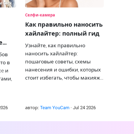
Селфи-камера
Как правильно наносить
хайлайтер: полный гид
е
Узнайте, как правильно
 году
наносить хайлайтер:
бов
пошаговые советы, схемы
то в
нанесения и ошибки, которых
ce и
стоит избегать, чтобы макияж
тами,
выглядел свежим и сияющим.
K.
2026
автор:
Team YouCam
·
Jul
24
2026