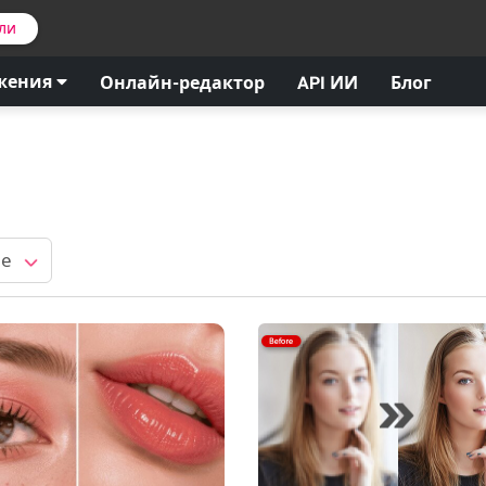
ли
жения
Онлайн-редактор
API ИИ
Блог
ме