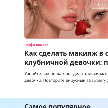
Селфи-камера
Как сделать макияж в 
клубничной девочки: 
руководство
Узнайте, как пошагово сделать макияж в
девочки. Повторите вирусный strawberry gi
веснушками и глянцевыми губами легко
Самое популярное