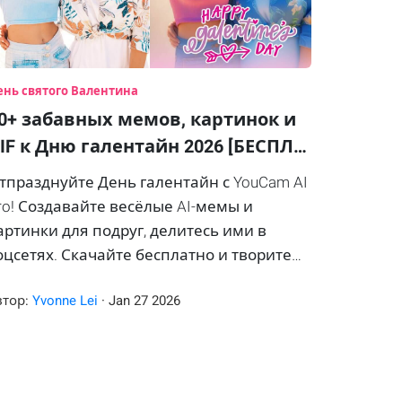
ень святого Валентина
0+ забавных мемов, картинок и
IF к Дню галентайн 2026 [БЕСПЛ…
тпразднуйте День галентайн с YouCam AI
ro! Создавайте весёлые AI-мемы и
артинки для подруг, делитесь ими в
оцсетях. Скачайте бесплатно и творите
месте!
втор:
Yvonne Lei
·
Jan
27
2026