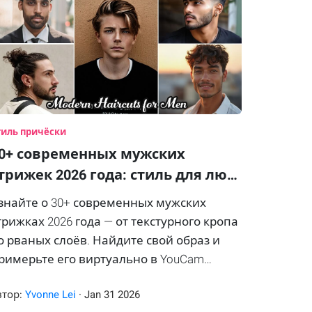
тиль причёски
0+ современных мужских
трижек 2026 года: стиль для лю…
знайте о 30+ современных мужских
трижках 2026 года — от текстурного кропа
о рваных слоёв. Найдите свой образ и
римерьте его виртуально в YouCam
akeup.
втор:
Yvonne Lei
·
Jan
31
2026