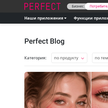
Бизнес
Потребите
Наши приложения
Функции прило
Perfect Blog
Категория
:
по продукту
по те