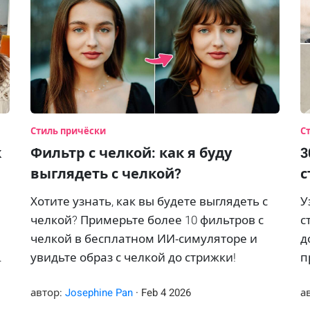
Стиль причёски
С
к
Фильтр с челкой: как я буду
3
выглядеть с челкой?
с
Хотите узнать, как вы будете выглядеть с
У
челкой? Примерьте более 10 фильтров с
с
челкой в бесплатном ИИ‑симуляторе и
д
увидьте образ с челкой до стрижки!
п
M
автор:
Josephine Pan
·
Feb
4
2026
а