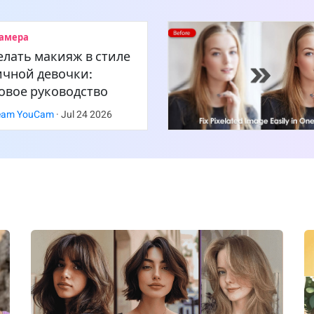
амера
елать макияж в стиле
ичной девочки:
овое руководство
eam YouCam
·
Jul
24
2026