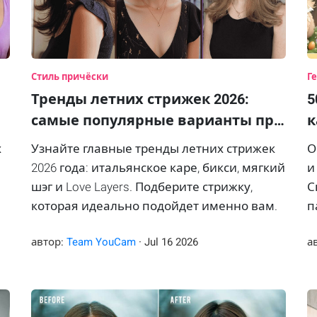
Стиль причёски
Г
Тренды летних стрижек 2026:
5
самые популярные варианты пр…
к
х
Узнайте главные тренды летних стрижек
О
2026 года: итальянское каре, бикси, мягкий
и
шэг и Love Layers. Подберите стрижку,
С
которая идеально подойдет именно вам.
п
и
автор:
Team YouCam
·
Jul
16
2026
а