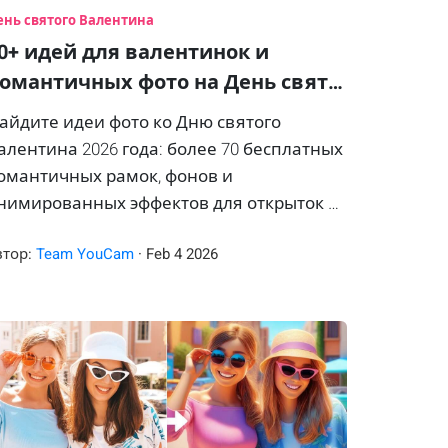
ень святого Валентина
0+ идей для валентинок и
омантичных фото на День свят…
айдите идеи фото ко Дню святого
алентина 2026 года: более 70 бесплатных
омантичных рамок, фонов и
нимированных эффектов для открыток и
елфи.
втор:
Team YouCam
·
Feb
4
2026