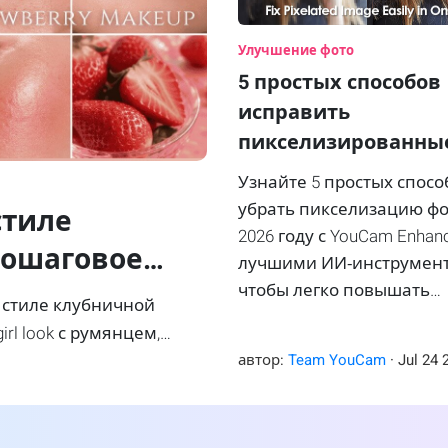
Улучшение фото
5 простых способов
исправить
пикселизированны
изображения в 2026
Узнайте 5 простых спосо
[руководство для
убрать пикселизацию фо
стиле
новичков]
2026 году с YouCam Enhan
пошаговое
лучшими ИИ‑инструмен
чтобы легко повышать
 стиле клубничной
четкость и качество до 4
rl look с румянцем,
.
автор:
Team YouCam
·
Jul
24