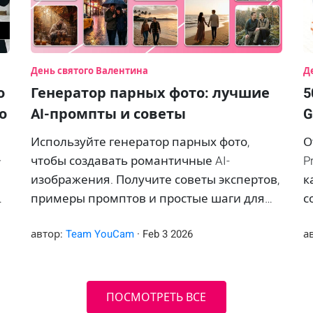
День святого Валентина
Д
о
Генератор парных фото: лучшие
5
о
AI-промпты и советы
G
Используйте генератор парных фото,
О
—
чтобы создавать романтичные AI-
P
изображения. Получите советы экспертов,
к
примеры промптов и простые шаги для
с
идеальных парных снимков.
в
автор:
Team YouCam
·
Feb
3
2026
а
ПОСМОТРЕТЬ ВСЕ