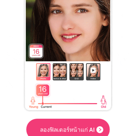
ลองฟิลเตอร์หน้าแก่ AI