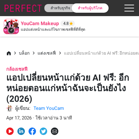
สำหรับธุรกิจ
สำหรับผู้บริโภค
YouCam Makeup
4.8
แอปแต่งหน้าและแก้ไขภาพเซลฟีที่ดีที่สุด
บล็อก
แต่งเซลฟี่
แอปเปลี่ยนหน้าแก่ด้วย AI ฟรี: อีกหน่อย
กล้องเซลฟี
แอปเปลี่ยนหน้าแก่ด้วย AI ฟรี: อีก
หน่อยตอนแก่หน้าฉันจะเป็นยังไง
(2026)
ผู้เขียน:
Team YouCam
Apr 17, 2026 · ใช้เวลาอ่าน 3 นาที