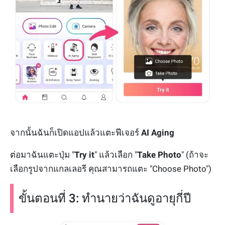
จากนั้นฉันก็เปิดแอปแล้วแตะฟีเจอร์
AI Aging
ต่อมาฉันแตะปุ่ม "
Try it
" แล้วเลือก "
Take Photo
" (ถ้าจะ
เลือกรูปจากแกลเลอรี คุณสามารถแตะ "Choose Photo")
ขั้นตอนที่ 3: ทำนายว่าฉันดูอายุกี่ปี