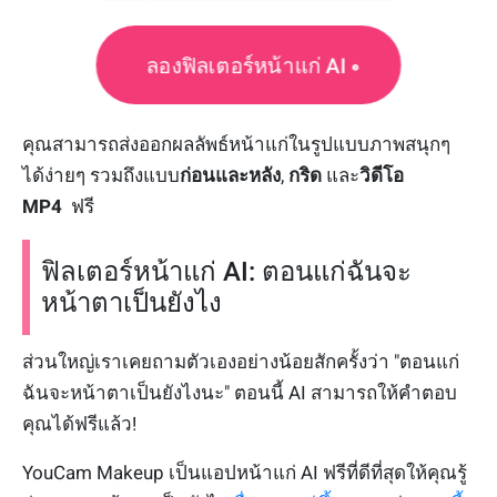
ลองฟิลเตอร์หน้าแก่ AI
คุณสามารถส่งออกผลลัพธ์หน้าแก่ในรูปแบบภาพสนุกๆ
ได้ง่ายๆ รวมถึงแบบ
ก่อนและหลัง
,
กริด
และ
วิดีโอ
MP4
ฟรี
ฟิลเตอร์หน้าแก่ AI: ตอนแก่ฉันจะ
หน้าตาเป็นยังไง
ส่วนใหญ่เราเคยถามตัวเองอย่างน้อยสักครั้งว่า "ตอนแก่
ฉันจะหน้าตาเป็นยังไงนะ" ตอนนี้ AI สามารถให้คำตอบ
คุณได้ฟรีแล้ว!
YouCam Makeup เป็นแอปหน้าแก่ AI ฟรีที่ดีที่สุดให้คุณรู้