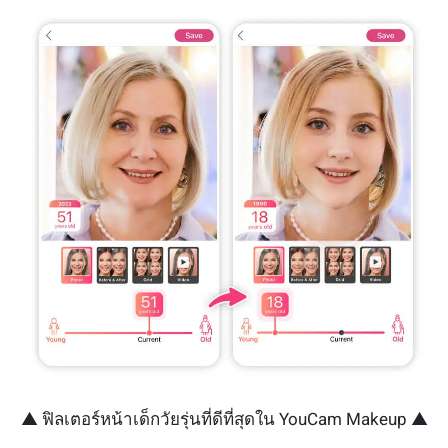
▲ ฟิลเตอร์หน้าเด็กวัยรุ่นที่ดีที่สุดใน YouCam Makeup ▲