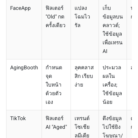
FaceApp
ฟิลเตอร์
แปลง
เก็บ
ปา
"Old" กด
โฉมไว
ข้อมูลบน
กล
ครั้งเดียว
รัล
คลาวด์;
ใช้ข้อมูล
เพื่อเทรน
AI
AgingBooth
กำหนด
ลุคคลาส
ประมวล
สูง
จุด
สิก เรียบ
ผลใน
ใบหน้า
ง่าย
เครื่อง;
ด้วยตัว
ใช้ข้อมูล
เอง
น้อย
TikTok
ฟิลเตอร์
เทรนด์
ดึงข้อมูล
ต่
AI "Aged"
โซเชีย
ไปใช้ยิง
กล
ลมีเดีย
โฆษณา/