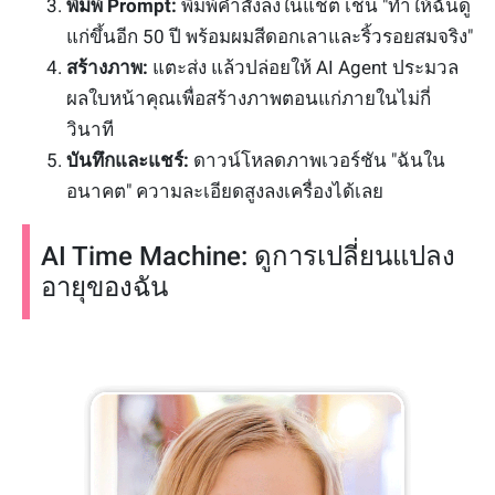
พิมพ์ Prompt:
พิมพ์คำสั่งลงในแชต เช่น "ทำให้ฉันดู
แก่ขึ้นอีก 50 ปี พร้อมผมสีดอกเลาและริ้วรอยสมจริง"
สร้างภาพ:
แตะส่ง แล้วปล่อยให้ AI Agent ประมวล
ผลใบหน้าคุณเพื่อสร้างภาพตอนแก่ภายในไม่กี่
วินาที
บันทึกและแชร์:
ดาวน์โหลดภาพเวอร์ชัน "ฉันใน
อนาคต" ความละเอียดสูงลงเครื่องได้เลย
AI Time Machine: ดูการเปลี่ยนแปลง
อายุของฉัน