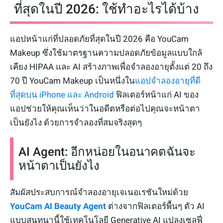
ที่สุดในปี 2026: ใช้ทำอะไรได้บ้าง
แอปหน้าแก่ที่ปลอดภัยที่สุดในปี 2026 คือ YouCam
Makeup ซึ่งใช้มาตรฐานความปลอดภัยข้อมูลแบบใกล้
เคียง HIPAA และ AI สร้างภาพเพื่อจำลองอายุตั้งแต่ 20 ถึง
70 ปี YouCam Makeup เป็นหนึ่งใน
แอปจำลองอายุที่ดี
ที่สุดบน iPhone และ Android
ฟิลเตอร์หน้าแก่ AI ของ
แอปช่วยให้คุณเห็นว่าในอดีตหรือต่อไปคุณจะหน้าตา
เป็นยังไง ด้วยการจำลองที่สมจริงสุดๆ
AI Agent: อีกหน่อยในอนาคตฉันจะ
หน้าตาเป็นยังไง
สัมผัสประสบการณ์จำลองอายุเจเนอเรชันใหม่ด้วย
YouCam AI Beauty Agent
ต่างจากฟิลเตอร์พื้นๆ ตัว AI
แบบสนทนานี้ใช้เทคโนโลยี Generative AI แปลงเซลฟี่