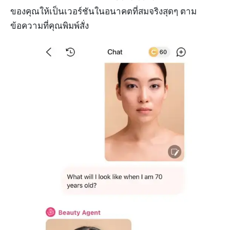
ของคุณให้เป็นเวอร์ชันในอนาคตที่สมจริงสุดๆ ตาม
ข้อความที่คุณพิมพ์สั่ง