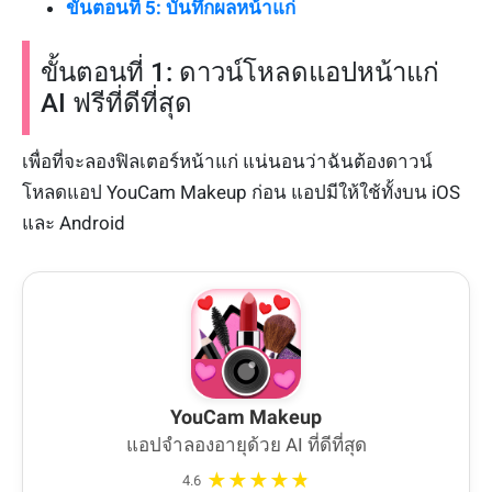
ขั้นตอนที่ 5: บันทึกผลหน้าแก่
ขั้นตอนที่ 1: ดาวน์โหลดแอปหน้าแก่
AI ฟรีที่ดีที่สุด
เพื่อที่จะลองฟิลเตอร์หน้าแก่ แน่นอนว่าฉันต้องดาวน์
โหลดแอป YouCam Makeup ก่อน แอปมีให้ใช้ทั้งบน iOS
และ Android
YouCam Makeup
แอปจำลองอายุด้วย AI ที่ดีที่สุด
★★★★★
4.6